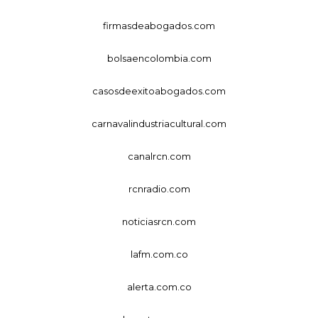
firmasdeabogados.com
bolsaencolombia.com
casosdeexitoabogados.com
carnavalindustriacultural.com
canalrcn.com
rcnradio.com
noticiasrcn.com
lafm.com.co
alerta.com.co