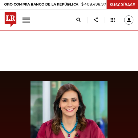
$ 408.498,97
+$ 8.753,81
+2,19%
COMPRA BANCO DE LA REPÚBLICA
SUSCRÍBASE