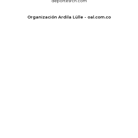
deportesrcn.com
Organización Ardila Lülle - oal.com.co