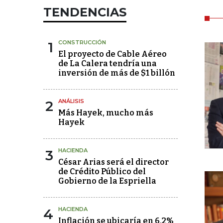
TENDENCIAS
1
CONSTRUCCIÓN
El proyecto de Cable Aéreo
de La Calera tendría una
inversión de más de $1 billón
2
ANÁLISIS
Más Hayek, mucho más
Hayek
3
HACIENDA
César Arias será el director
de Crédito Público del
Gobierno de la Espriella
4
HACIENDA
Inflación se ubicaría en 6,2%