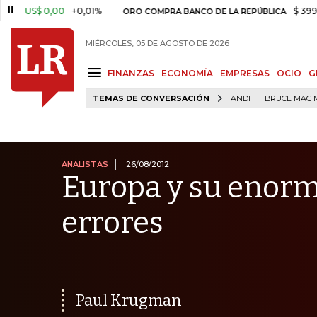
 0,00
+0,01%
$ 399.745,16
+
ORO COMPRA BANCO DE LA REPÚBLICA
MIÉRCOLES, 05 DE AGOSTO DE 2026
FINANZAS
ECONOMÍA
EMPRESAS
OCIO
G
TEMAS DE CONVERSACIÓN
ANDI
BRUCE MAC 
ANALISTAS
26/08/2012
Europa y su enorme
errores
Paul Krugman