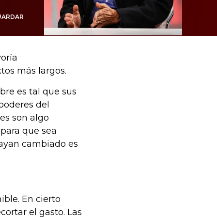
UARDAR
oría
tos más largos.
re es tal que sus
poderes del
es son algo
 para que sea
hayan cambiado es
ble. En cierto
cortar el gasto. Las