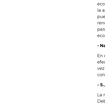
eco
la 
pue
ren
par
eco
- N
En 
efe
vez
con
- S
La 
Deb