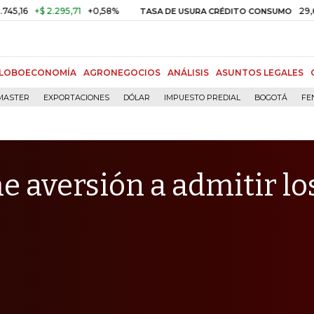
$ 2.295,71
+0,58%
29,66%
+0,
TASA DE USURA CRÉDITO CONSUMO
LOBOECONOMÍA
AGRONEGOCIOS
ANÁLISIS
ASUNTOS LEGALES
MASTER
EXPORTACIONES
DÓLAR
IMPUESTO PREDIAL
BOGOTÁ
FE
 aversión a admitir lo