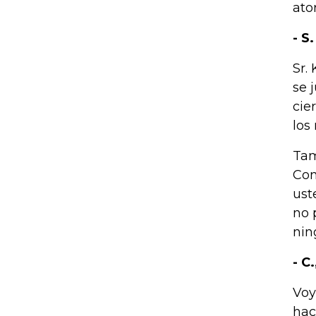
ato
- S
Sr.
se 
cie
los
Tam
Con
ust
no 
nin
- C
Voy
hac