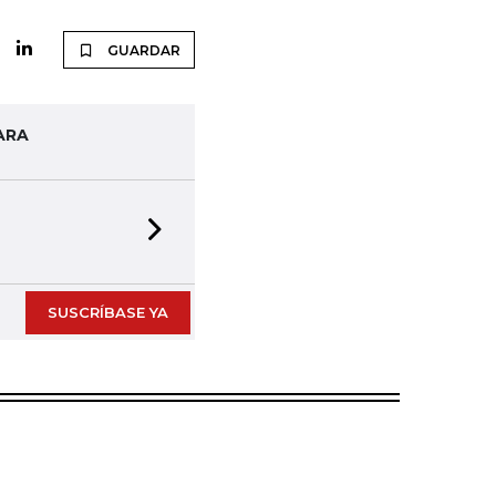
GUARDAR
ARA
Next slide
SUSCRÍBASE YA