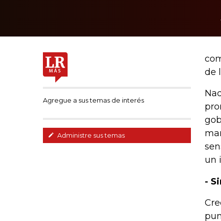
com
de 
Nad
Agregue a sus temas de interés
pro
gob
mar
Administre sus temas
sen
un 
- S
Cre
pun