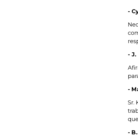
- C
Nec
com
res
- J
Afi
par
- M
Sr.
tra
que
- B