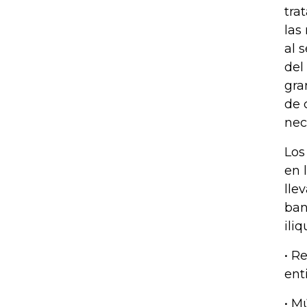
tra
las
al 
del
gra
de 
nec
Los
en 
lle
ban
iliq
• R
ent
• M