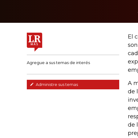
El 
son
cad
exp
Agregue a sus temas de interés
emp
A m
Administre sus temas
de 
inv
emp
res
de 
pre