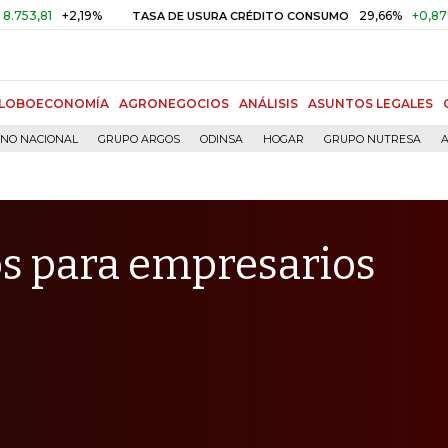
+2,19%
29,66%
+0,87%
+3,02
TASA DE USURA CRÉDITO CONSUMO
LOBOECONOMÍA
AGRONEGOCIOS
ANÁLISIS
ASUNTOS LEGALES
RNO NACIONAL
GRUPO ARGOS
ODINSA
HOGAR
GRUPO NUTRESA
A
os para empresarios