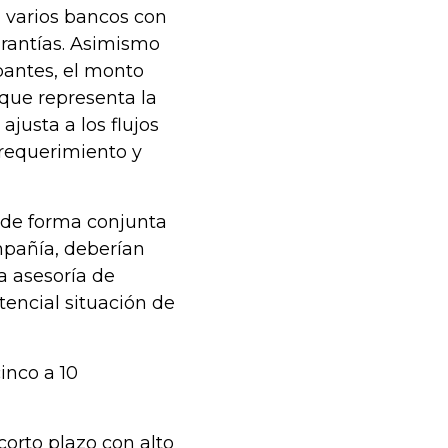
n varios bancos con
arantías. Asimismo
pantes, el monto
que representa la
justa a los flujos
 requerimiento y
e de forma conjunta
mpañía, deberían
a asesoría de
tencial situación de
inco a 10
corto plazo con alto