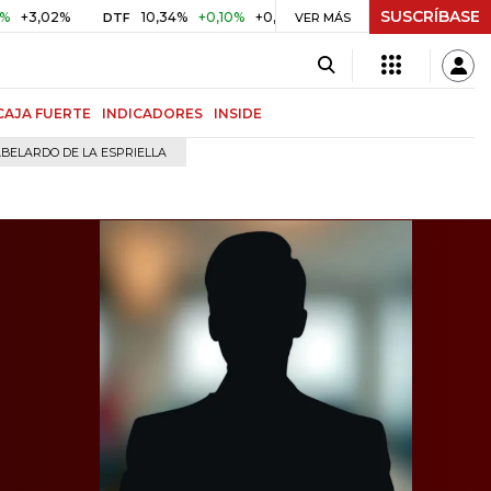
SUSCRÍBASE
%
10,34%
+0,10%
+0,98%
$ 416,96
+$ 0,05
+0,01%
DTF
UVR
VER MÁS
CAJA FUERTE
INDICADORES
INSIDE
BELARDO DE LA ESPRIELLA