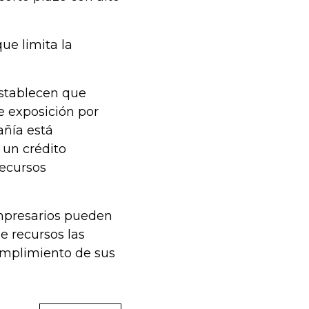
ue limita la
 establecen que
de exposición por
añía está
 un crédito
recursos
empresarios pueden
e recursos las
cumplimiento de sus