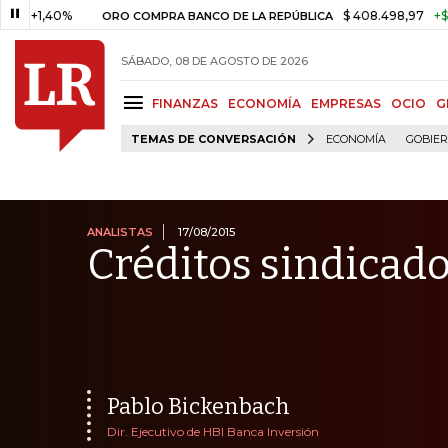
0%
$ 408.498,97
+$ 8.753,81
ORO COMPRA BANCO DE LA REPÚBLICA
SÁBADO, 08 DE AGOSTO DE 2026
FINANZAS
ECONOMÍA
EMPRESAS
OCIO
G
TEMAS DE CONVERSACIÓN
ECONOMÍA
GOBIE
ANALISTAS
17/08/2015
Créditos sindicad
Pablo Bickenbach
Dir. Ejecutivo de HBI Banca Inversión