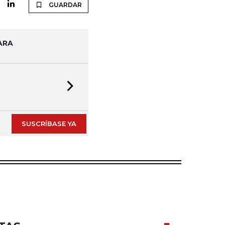
GUARDAR
ARA
Next slide
SUSCRÍBASE YA