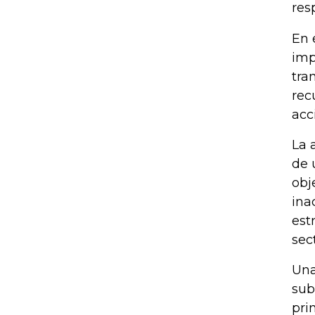
res
En 
imp
tra
rec
acc
La 
de 
obj
ina
est
sec
Una
sub
pri