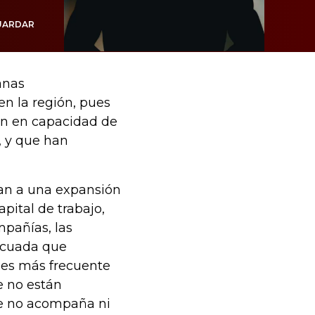
UARDAR
anas
n la región, pues
án en capacidad de
, y que han
an a una expansión
pital de trabajo,
mpañías, las
ecuada que
 es más frecuente
e no están
ue no acompaña ni