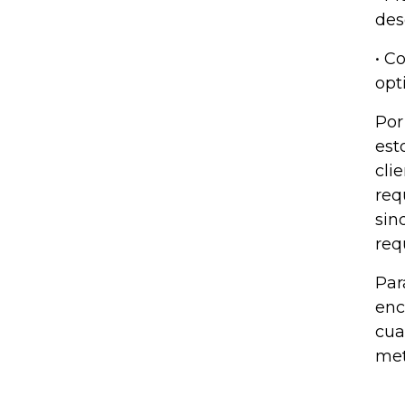
des
• C
opt
Por
est
cli
req
sin
req
Par
enc
cua
met