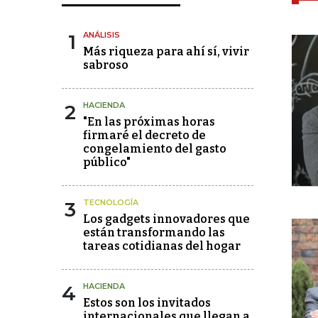
1
ANÁLISIS
Más riqueza para ahí sí, vivir
sabroso
2
HACIENDA
"En las próximas horas
firmaré el decreto de
congelamiento del gasto
público"
3
TECNOLOGÍA
Los gadgets innovadores que
están transformando las
tareas cotidianas del hogar
4
HACIENDA
Estos son los invitados
internacionales que llegan a