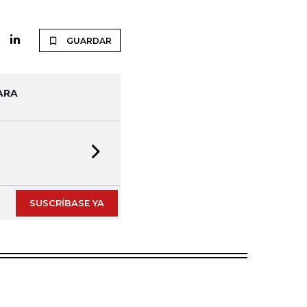
GUARDAR
ARA
Next slide
SUSCRÍBASE YA