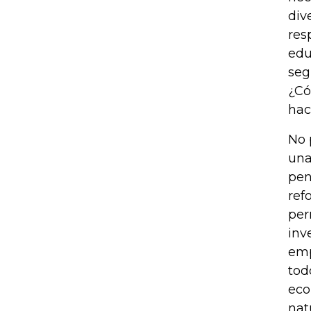
div
res
edu
seg
¿Có
hac
No 
una
pen
ref
per
inv
emp
tod
eco
nat