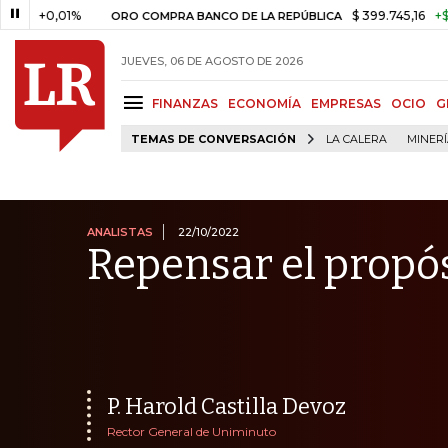
,01%
$ 399.745,16
+$ 2.295,71
ORO COMPRA BANCO DE LA REPÚBLICA
JUEVES, 06 DE AGOSTO DE 2026
FINANZAS
ECONOMÍA
EMPRESAS
OCIO
G
TEMAS DE CONVERSACIÓN
LA CALERA
MINER
ANALISTAS
22/10/2022
Repensar el propó
P. Harold Castilla Devoz
Rector General de Uniminuto