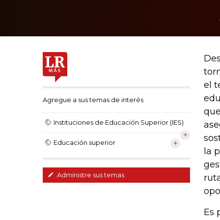
Des
tor
el 
edu
Agregue a sus temas de interés
que
Instituciones de Educación Superior (IES)
ase
sos
Educación superior
la 
ges
Administre sus temas
rut
opo
Es 