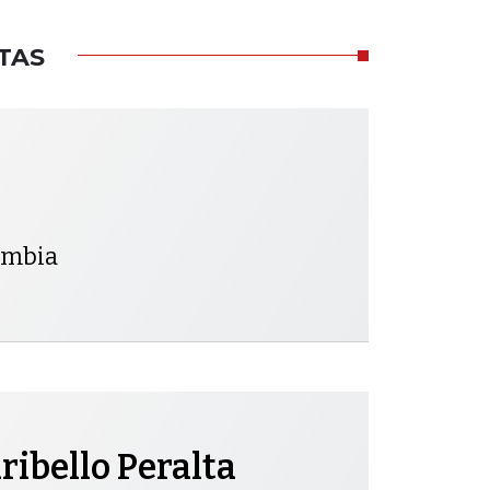
TAS
lombia
ibello Peralta