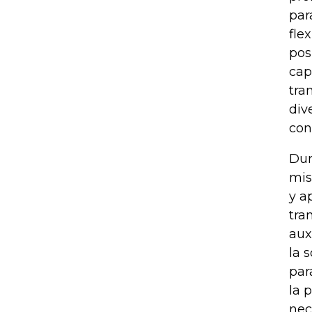
par
fle
pos
cap
tra
div
con
Dur
mis
y a
tra
aux
la 
par
la 
nec