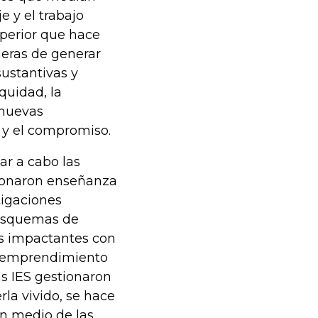
e y el trabajo
uperior que hace
neras de generar
sustantivas y
quidad, la
 nuevas
o y el compromiso.
ar a cabo las
cionaron enseñanza
tigaciones
 esquemas de
os impactantes con
 y emprendimiento
s IES gestionaron
la vivido, se hace
en medio de las