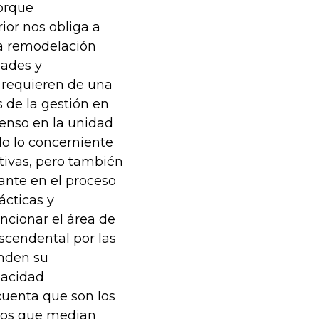
porque
ior nos obliga a
la remodelación
dades y
 requieren de una
 de la gestión en
ienso en la unidad
do lo concerniente
ativas, pero también
ante en el proceso
cticas y
cionar el área de
scendental por las
nden su
pacidad
cuenta que son los
 los que median