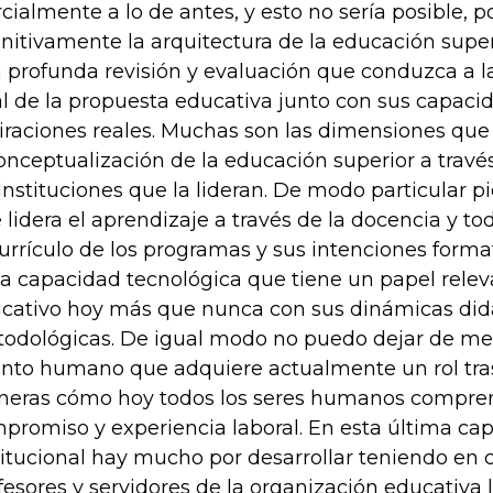
rcialmente a lo de antes, y esto no sería posible, 
initivamente la arquitectura de la educación super
 profunda revisión y evaluación que conduzca a 
al de la propuesta educativa junto con sus capaci
iraciones reales. Muchas son las dimensiones que
onceptualización de la educación superior a través
 Instituciones que la lideran. De modo particular p
 lidera el aprendizaje a través de la docencia y to
currículo de los programas y sus intenciones form
la capacidad tecnológica que tiene un papel relev
cativo hoy más que nunca con sus dinámicas didá
odológicas. De igual modo no puedo dejar de men
ento humano que adquiere actualmente un rol tra
eras cómo hoy todos los seres humanos compre
promiso y experiencia laboral. En esta última ca
titucional hay mucho por desarrollar teniendo en 
fesores y servidores de la organización educativa