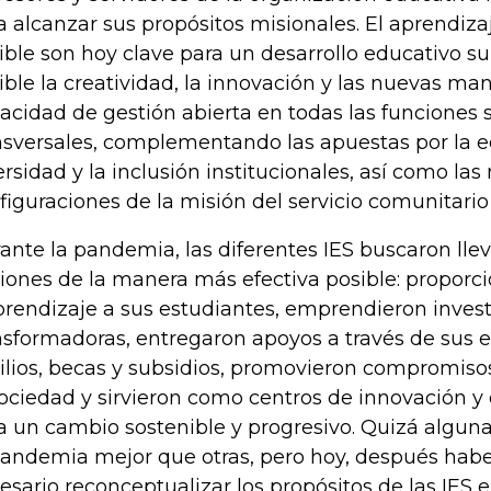
a alcanzar sus propósitos misionales. El aprendizaj
xible son hoy clave para un desarrollo educativo s
ible la creatividad, la innovación y las nuevas ma
acidad de gestión abierta en todas las funciones 
nsversales, complementando las apuestas por la e
ersidad y la inclusión institucionales, así como las
figuraciones de la misión del servicio comunitari
ante la pandemia, las diferentes IES buscaron llev
iones de la manera más efectiva posible: propor
prendizaje a sus estudiantes, emprendieron inves
nsformadoras, entregaron apoyos a través de sus
ilios, becas y subsidios, promovieron compromis
sociedad y sirvieron como centros de innovación
a un cambio sostenible y progresivo. Quizá alguna
pandemia mejor que otras, pero hoy, después haber
esario reconceptualizar los propósitos de las IES 