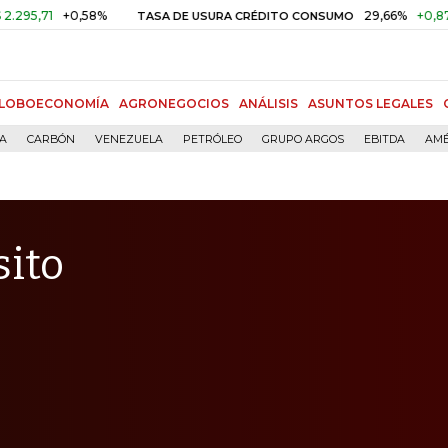
+0,58%
29,66%
+0,87%
+3,0
TASA DE USURA CRÉDITO CONSUMO
LOBOECONOMÍA
AGRONEGOCIOS
ANÁLISIS
ASUNTOS LEGALES
ÍA
CARBÓN
VENEZUELA
PETRÓLEO
GRUPO ARGOS
EBITDA
AMÉ
sito