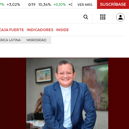
SUSCRÍBASE
2%
10,34%
+0,10%
+0,98%
$ 416,86
+$ 0,05
+0,01%
DTF
UVR
VER MÁS
CAJA FUERTE
INDICADORES
INSIDE
RICA LATINA
MOROSIDAD