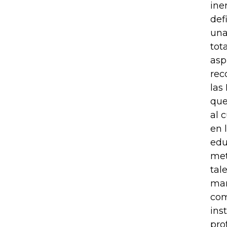
ine
def
una
tot
asp
rec
las
que
al 
en 
edu
met
tal
man
com
ins
pro