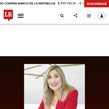
$ 399.745,16
+$ 2.295,71
+0,58%
RA BANCO DE LA REPÚBLICA
TAS
SUSCRÍBASE