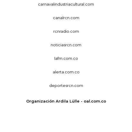
carnavalindustriacultural.com
canalrcn.com
rcnradio.com
noticiasrcn.com
lafm.com.co
alerta.com.co
deportesrcn.com
Organización Ardila Lülle - oal.com.co