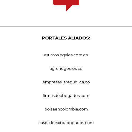
PORTALES ALIADOS:
asuntoslegales.com.co
agronegocios.co
empresas.larepublica.co
firmasdeabogados.com
bolsaencolombia.com
casosdeexitoabogados.com