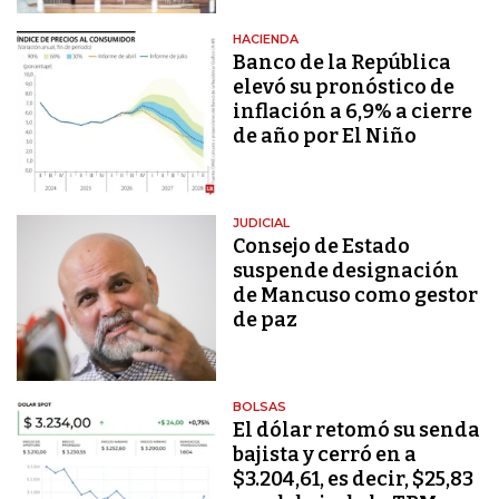
HACIENDA
Banco de la República
elevó su pronóstico de
inflación a 6,9% a cierre
de año por El Niño
JUDICIAL
Consejo de Estado
suspende designación
de Mancuso como gestor
de paz
BOLSAS
El dólar retomó su senda
bajista y cerró en a
$3.204,61, es decir, $25,83