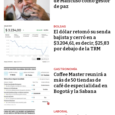
de Mancuso como gestor
de paz
BOLSAS
El dólar retomó su senda
bajista y cerró en a
$3.204,61, es decir, $25,83
por debajo de la TRM
GASTRONOMÍA
Coffee Master reunirá a
más de 50 tiendas de
café de especialidad en
Bogotá y la Sabana
LABORAL