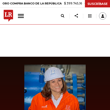
$ 399.745,16
+$ 2.295,71
+0,58%
OMPRA BANCO DE LA REPÚBLICA
SUSCRÍBASE