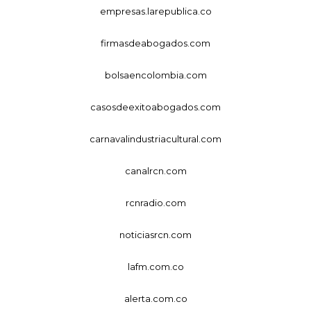
empresas.larepublica.co
firmasdeabogados.com
bolsaencolombia.com
casosdeexitoabogados.com
carnavalindustriacultural.com
canalrcn.com
rcnradio.com
noticiasrcn.com
lafm.com.co
alerta.com.co