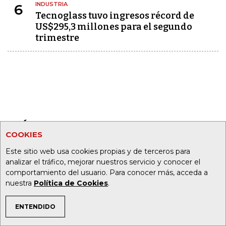
INDUSTRIA
6
Tecnoglass tuvo ingresos récord de
US$295,3 millones para el segundo
trimestre
MÁS DE ANALISTAS
COOKIES
Este sitio web usa cookies propias y de terceros para
analizar el tráfico, mejorar nuestros servicio y conocer el
comportamiento del usuario. Para conocer más, acceda a
Eduardo Verano de la
nuestra
Política de Cookies
.
Rosa
ÚLTIMO ANÁLISIS
ENTENDIDO
Energía y turismo Caribe
TEMAS DE INTERÉS