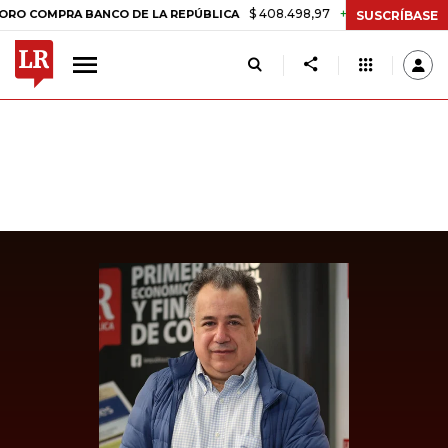
$ 408.498,97
+$ 8.753,81
+2,19%
RA BANCO DE LA REPÚBLICA
TA
SUSCRÍBASE