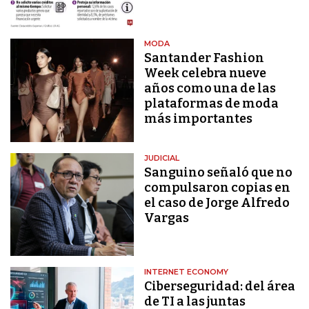
MODA
Santander Fashion
Week celebra nueve
años como una de las
plataformas de moda
más importantes
JUDICIAL
Sanguino señaló que no
compulsaron copias en
el caso de Jorge Alfredo
Vargas
INTERNET ECONOMY
Ciberseguridad: del área
de TI a las juntas