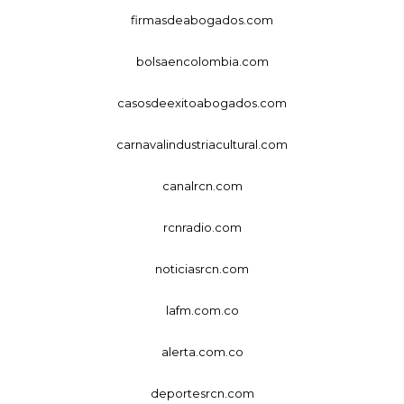
firmasdeabogados.com
bolsaencolombia.com
casosdeexitoabogados.com
carnavalindustriacultural.com
canalrcn.com
rcnradio.com
noticiasrcn.com
lafm.com.co
alerta.com.co
deportesrcn.com