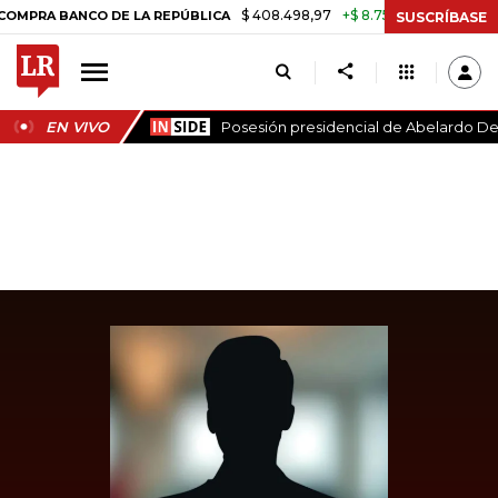
$ 408.498,97
+$ 8.753,81
+2,19%
A BANCO DE LA REPÚBLICA
TAS
SUSCRÍBASE
EN VIVO
Posesión presidencial de Abelardo De 