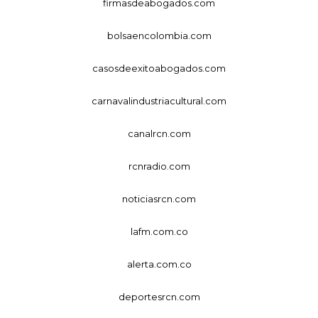
firmasdeabogados.com
bolsaencolombia.com
casosdeexitoabogados.com
carnavalindustriacultural.com
canalrcn.com
rcnradio.com
noticiasrcn.com
lafm.com.co
alerta.com.co
deportesrcn.com