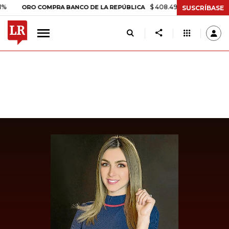
$ 408.498,97
+$ 8.753,81
+2,19
ORO COMPRA BANCO DE LA REPÚBLICA
SUSCRÍBASE