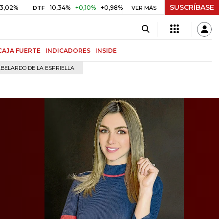
SUSCRÍBASE
10,34%
+0,10%
+0,98%
$ 416,96
+$ 0,05
+0,01%
DTF
UVR
VER MÁS
CAJA FUERTE
INDICADORES
INSIDE
BELARDO DE LA ESPRIELLA