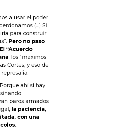
os a usar el poder
 perdonamos (…) Si
ría para construir
s”.
Pero no paso
 El “Acuerdo
dana
, los “máximos
as Cortes, y eso de
represalia.
 Porque ahí sí hay
sesinando
laran paros armados
egal,
la paciencia,
itada, con una
ocolos.