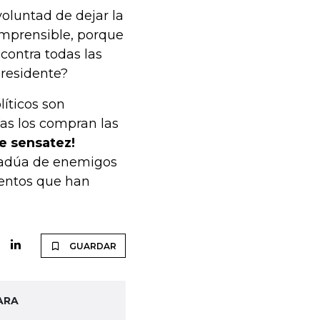
voluntad de dejar la
omprensible, porque
contra todas las
Presidente?
líticos son
ías los compran las
e sensatez!
adúa de enemigos
lentos que han
GUARDAR
ARA