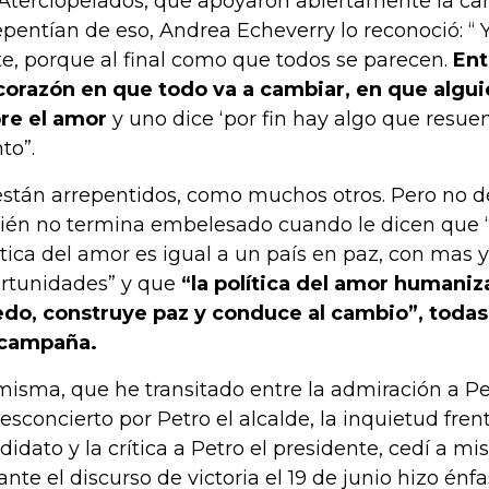
 Aterciopelados, que apoyaron abiertamente la ca
epentían de eso, Andrea Echeverry lo reconoció: 
ste, porque al final como que todos se parecen.
Ent
corazón en que todo va a cambiar, en que algui
re el amor
y uno dice ‘por fin hay algo que resue
to”.
 están arrepentidos, como muchos otros. Pero no 
ién no termina embelesado cuando le dicen que “e
ítica del amor es igual a un país en paz, con mas 
rtunidades” y que
“la política del amor humaniza
do, construye paz y conduce al cambio”, todas
 campaña.
misma, que he transitado entre la admiración a Pet
desconcierto por Petro el alcalde, la inquietud fren
didato y la crítica a Petro el presidente, cedí a 
ante el discurso de victoria el 19 de junio hizo énf