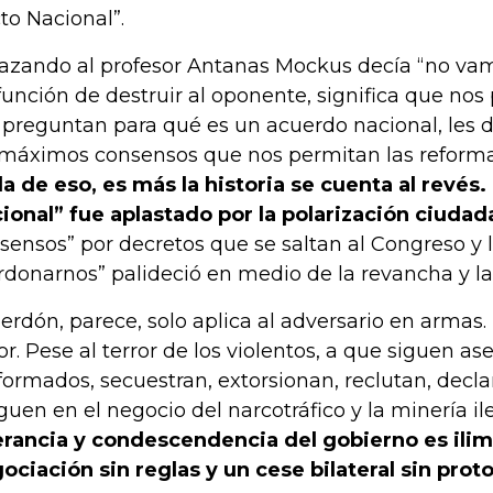
to Nacional”.
azando al profesor Antanas Mockus decía “no vam
función de destruir al oponente, significa que nos
preguntan para qué es un acuerdo nacional, les di
 máximos consensos que nos permitan las reforma
a de eso, es más la historia se cuenta al revés.
ional” fue aplastado por la polarización ciuda
sensos” por decretos que se saltan al Congreso y l
rdonarnos” palideció en medio de la revancha y la 
perdón, parece, solo aplica al adversario en armas.
r. Pese al terror de los violentos, a que siguen a
formados, secuestran, extorsionan, reclutan, dec
iguen en el negocio del narcotráfico y la minería il
erancia y condescendencia del gobierno es ilim
ociación sin reglas y un cese bilateral sin prot