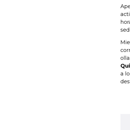
Ape
act
hor
sed
Mie
cor
olla
Quí
a l
des