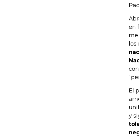
Pac
Abr
en 
me 
los
nad
Nac
con
“pe
El 
amo
uni
y s
tol
neg