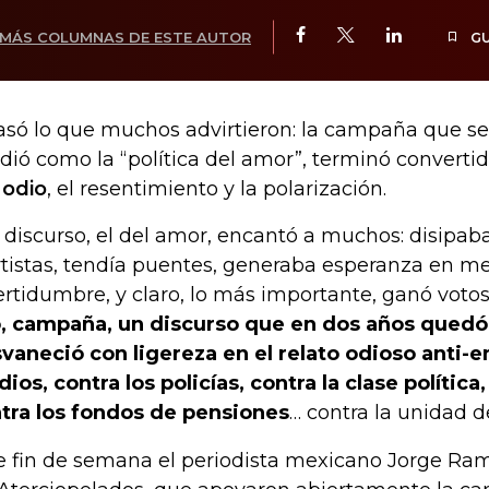
MÁS COLUMNAS DE ESTE AUTOR
G
asó lo que muchos advirtieron: la campaña que se
dió como la “política del amor”, terminó converti
 odio
, el resentimiento y la polarización.
 discurso, el del amor, encantó a muchos: disipab
rtistas, tendía puentes, generaba esperanza en me
ertidumbre, y claro, lo más importante, ganó votos
, campaña, un discurso que en dos años quedó 
vaneció con ligereza en el relato odioso anti-e
ios, contra los policías, contra la clase política,
tra los fondos de pensiones
… contra la unidad d
e fin de semana el periodista mexicano Jorge Ra