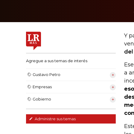
Y p
ven
del
Agregue a sus temas de interés
Ese
a a
Gustavo Petro
inc
Empresas
eso
des
Gobierno
med
con
Administre sus temas
Est