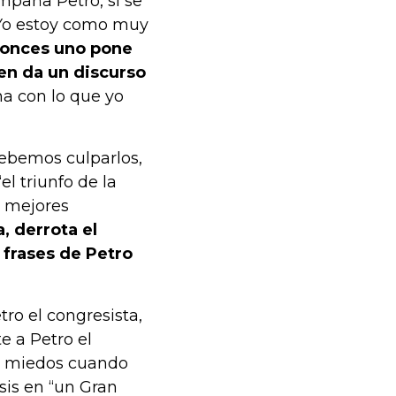
mpaña Petro, si se
“ Yo estoy como muy
onces uno pone
en da un discurso
na con lo que yo
debemos culparlos,
l triunfo de la
y mejores
, derrota el
 frases de Petro
ro el congresista,
te a Petro el
mis miedos cuando
asis en “un Gran