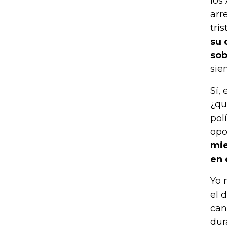
los
arr
tri
su 
sob
sien
Sí,
¿qu
pol
opo
mie
en
Yo 
el 
can
dur