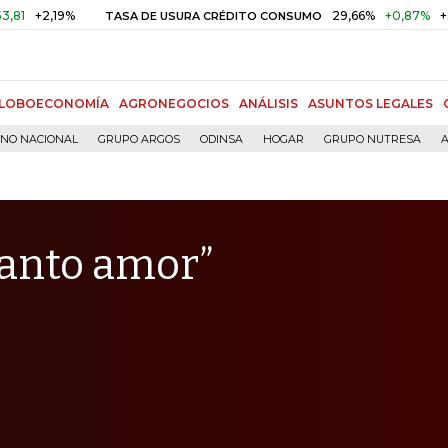
,19%
29,66%
+0,87%
+3,02%
TASA DE USURA CRÉDITO CONSUMO
LOBOECONOMÍA
AGRONEGOCIOS
ANÁLISIS
ASUNTOS LEGALES
RNO NACIONAL
GRUPO ARGOS
ODINSA
HOGAR
GRUPO NUTRESA
A
tanto amor”