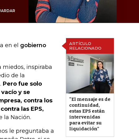
UARDAR
ARTÍCULO
da en el
gobierno
RELACIONADO
a miedos, inspiraba
dio de la
.
Pero fue solo
vacío y se
“El mensaje es de
mpresa, contra los
continuidad,
 contra las EPS,
estas EPS están
e la Nación.
intervenidas
para evitar su
liquidación”
mos le preguntaba a