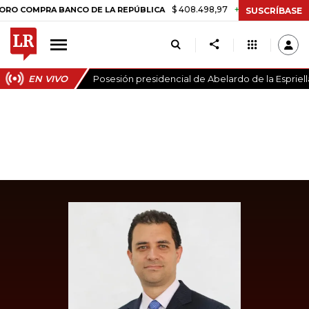
$ 408.498,97
+$ 8.753,81
+2,19%
MPRA BANCO DE LA REPÚBLICA
SUSCRÍBASE
EN VIVO
Posesión presidencial de Abelardo de la Espriell