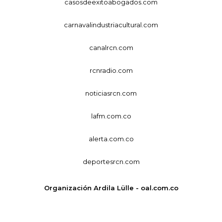
casosdeexitoabogados.com
carnavalindustriacultural.com
canalrcn.com
rcnradio.com
noticiasrcn.com
lafm.com.co
alerta.com.co
deportesrcn.com
Organización Ardila Lülle - oal.com.co