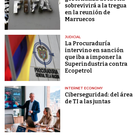
sobrevivirá a la tregua
en la reunión de
Marruecos
JUDICIAL
La Procuraduría
intervino en sanción
que iba a imponer la
Superindustria contra
Ecopetrol
INTERNET ECONOMY
Ciberseguridad: del área
de TI a las juntas