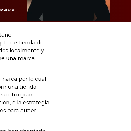
UARDAR
itane
pto de tienda de
idos localmente y
tane una marca
 marca por lo cual
brir una tienda
su otro gran
on, o la estrategia
es para atraer