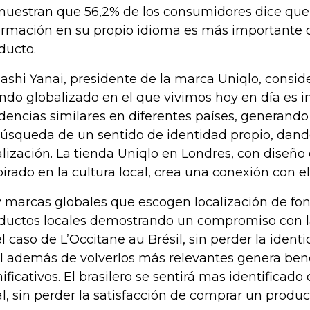
uestran que 56,2% de los consumidores dice que
ormación en su propio idioma es más importante q
ducto.
ashi Yanai, presidente de la marca Uniqlo, consid
do globalizado en el que vivimos hoy en día es in
dencias similares en diferentes países, generando
búsqueda de un sentido de identidad propio, dand
alización. La tienda Uniqlo en Londres, con diseño
pirado en la cultura local, crea una conexión con e
 marcas globales que escogen localización de fond
ductos locales demostrando un compromiso con l
el caso de L’Occitane au Brésil, sin perder la ident
l además de volverlos más relevantes genera benef
nificativos. El brasilero se sentirá mas identificad
al, sin perder la satisfacción de comprar un produ