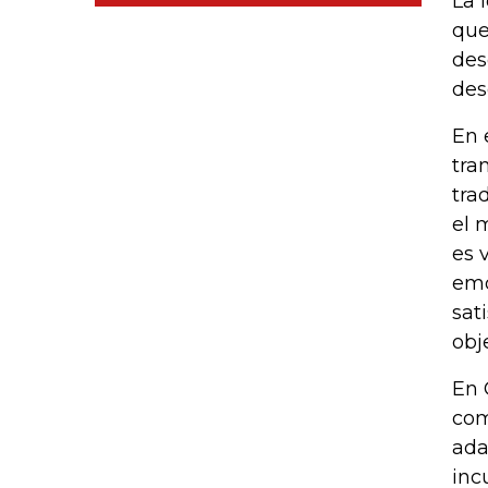
La 
que
des
des
En 
tra
tra
el 
es 
emo
sat
obj
En 
com
ada
inc