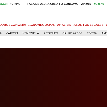
,19%
29,66%
+0,87%
+3,02%
TASA DE USURA CRÉDITO CONSUMO
LOBOECONOMÍA
AGRONEGOCIOS
ANÁLISIS
ASUNTOS LEGALES
ÍA
CARBÓN
VENEZUELA
PETRÓLEO
GRUPO ARGOS
EBITDA
AMÉ