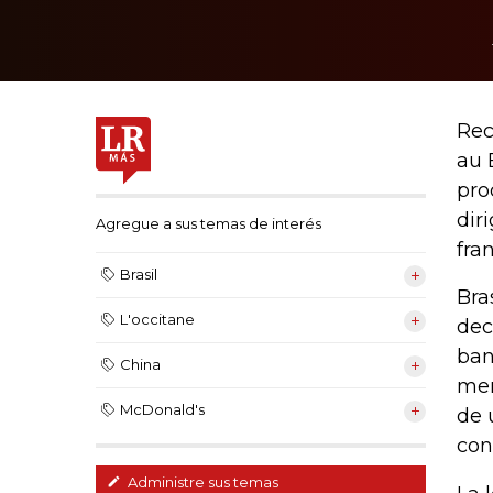
Rec
au 
pro
dir
Agregue a sus temas de interés
fra
Brasil
Bra
L'occitane
dec
ban
China
mer
McDonald's
de 
con
Administre sus temas