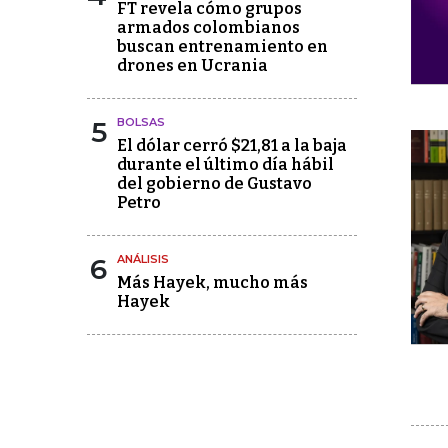
FT revela cómo grupos
armados colombianos
buscan entrenamiento en
drones en Ucrania
5
BOLSAS
El dólar cerró $21,81 a la baja
durante el último día hábil
del gobierno de Gustavo
Petro
6
ANÁLISIS
Más Hayek, mucho más
Hayek