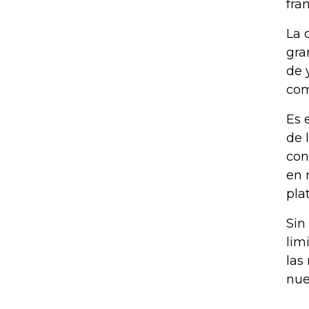
fra
La 
gra
de 
com
Es 
de 
con
en 
pla
Sin
lim
las
nue