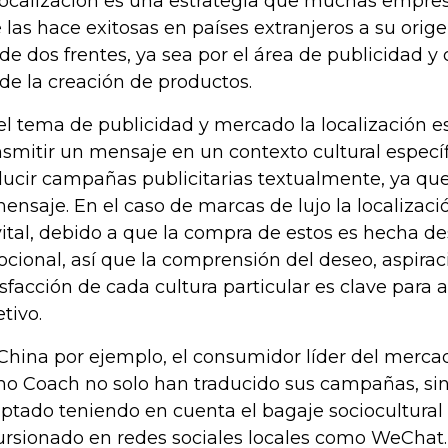
localización es una estrategia que muchas empr
 las hace exitosas en países extranjeros a su ori
de dos frentes, ya sea por el área de publicidad y
de la creación de productos.
el tema de publicidad y mercado la localización es
nsmitir un mensaje en un contexto cultural específ
ducir campañas publicitarias textualmente, ya que
mensaje. En el caso de marcas de lujo la localiza
vital, debido a que la compra de estos es hecha d
cional, así que la comprensión del deseo, aspirac
isfacción de cada cultura particular es clave para a
etivo.
China por ejemplo, el consumidor líder del merca
o Coach no solo han traducido sus campañas, sin
ptado teniendo en cuenta el bagaje sociocultural 
ursionado en redes sociales locales como WeChat.