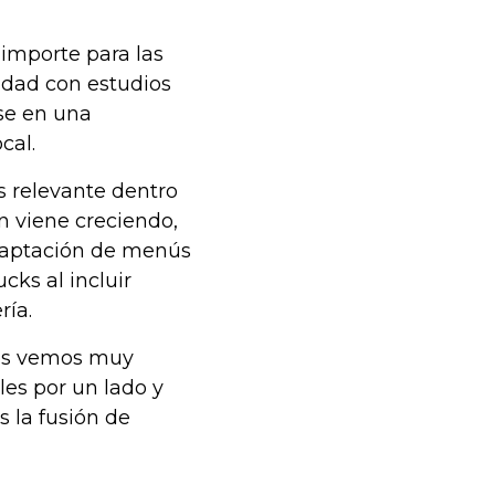
importe para las
dad con estudios
se en una
cal.
s relevante dentro
n viene creciendo,
daptación de menús
ks al incluir
ría.
nos vemos muy
les por un lado y
 la fusión de