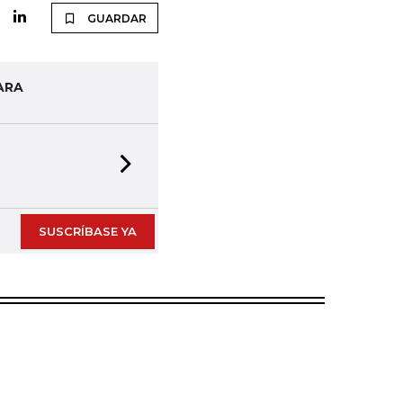
GUARDAR
ARA
Next slide
SUSCRÍBASE YA