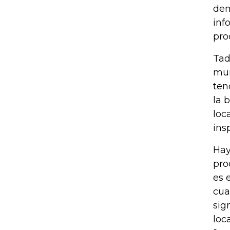
dem
inf
pro
Tad
mun
ten
la 
loc
ins
Hay
pro
es 
cua
sig
loc