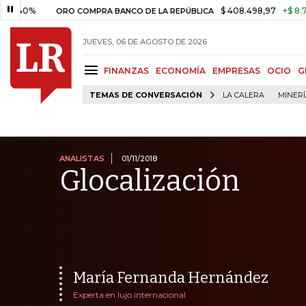
$ 408.498,97
+$ 8.753,81
+2
ORO COMPRA BANCO DE LA REPÚBLICA
JUEVES, 06 DE AGOSTO DE 2026
FINANZAS
ECONOMÍA
EMPRESAS
OCIO
G
TEMAS DE CONVERSACIÓN
LA CALERA
MINER
ANALISTAS
01/11/2018
Glocalización
María Fernanda Hernández
Experta en lujo internacional