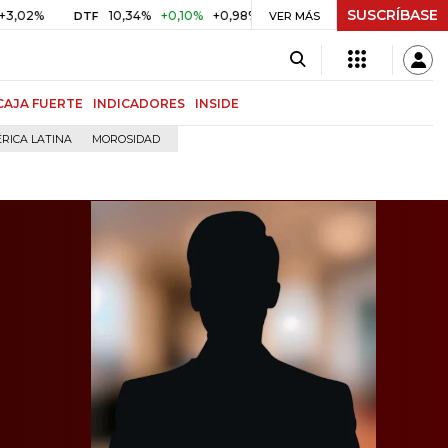
SUSCRÍBASE
10,34%
+0,10%
+0,98%
$ 416,86
+$ 0,05
+0,01%
DTF
UVR
VER MÁS
CAJA FUERTE
INDICADORES
INSIDE
RICA LATINA
MOROSIDAD