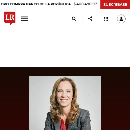
$ 408.498,97
+$ 8.753,81
+2,19%
COMPRA BANCO DE LA REPÚBLICA
SUSCRÍBASE