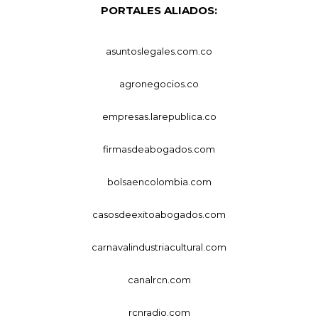
PORTALES ALIADOS:
asuntoslegales.com.co
agronegocios.co
empresas.larepublica.co
firmasdeabogados.com
bolsaencolombia.com
casosdeexitoabogados.com
carnavalindustriacultural.com
canalrcn.com
rcnradio.com