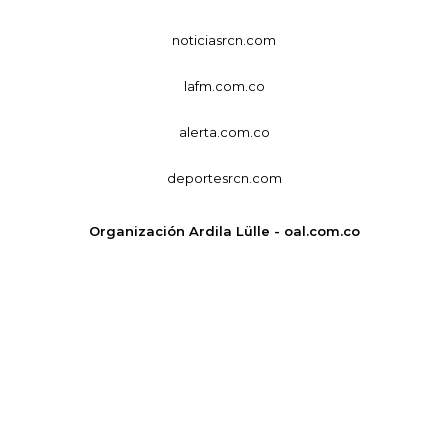
noticiasrcn.com
lafm.com.co
alerta.com.co
deportesrcn.com
Organización Ardila Lülle - oal.com.co