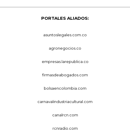
PORTALES ALIADOS:
asuntoslegales.com.co
agronegocios.co
empresas.larepublica.co
firmasdeabogados.com
bolsaencolombia.com
carnavalindustriacultural.com
canalrcn.com
rcnradio.com