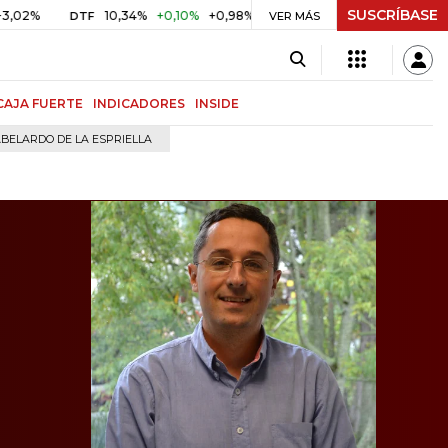
SUSCRÍBASE
10,34%
+0,10%
+0,98%
$ 416,96
+$ 0,05
+0,01%
DTF
UVR
VER MÁS
CAJA FUERTE
INDICADORES
INSIDE
BELARDO DE LA ESPRIELLA