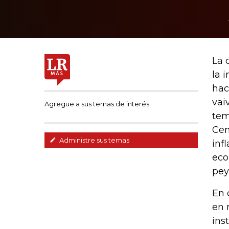
La 
la 
hac
vai
Agregue a sus temas de interés
tem
Cen
Administre sus temas
inf
eco
pey
En 
en 
ins