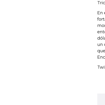
Tri
En 
for
mon
ent
dól
un 
que
Enc
Twi