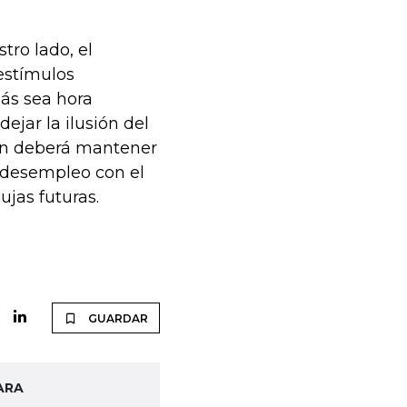
tro lado, el
 estímulos
zás sea hora
ejar la ilusión del
len deberá mantener
i-desempleo con el
ujas futuras.
GUARDAR
ARA