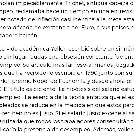
plan impecablemente. Trichet, antigua cabeza d
opeo, reclamaba hace un tiempo en una entrevist
er dotado de inflación casi idéntica a la meta est
mera década de existencia del Euro, a sus países 
dadero halcón!
su vida académica Yellen escribió sobre un sinnú
o sin lugar dudas una obsesión constante fue ent
empleo. Su artículo más famoso-al menos juzgad
as que ha recibido-lo escribió en 1990 junto con s
rlof, premio Nobel de Economía y desde ahora pri
. El título es diciente “La hipótesis del salario esfu
empleo”. La esencia de la teoría enfatiza que el es
leados se reduce en la medida en que estos perci
 reciben no es justo. Si el salario justo excede al s
antizaría que todos los trabajadores conseguirán tr
licaría la presencia de desempleo. Además, Yellen