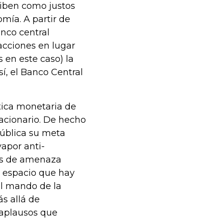
ciben como justos
mía. A partir de
nco central
acciones en lugar
s en este caso) la
í, el Banco Central
ítica monetaria de
acionario. De hecho
pública su meta
vapor anti-
es de amenaza
o espacio que hay
 al mando de la
s allá de
 aplausos que