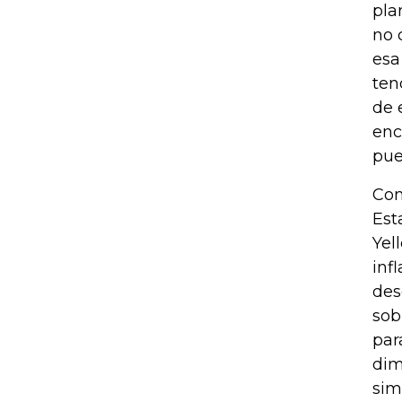
pla
no 
esa
ten
de 
enc
pue
Con
Est
Yel
inf
des
sob
par
dim
sim