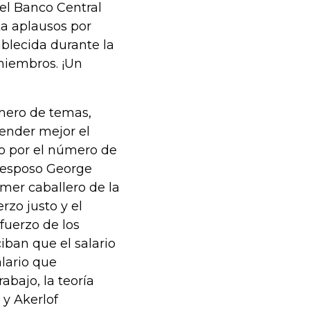
el Banco Central
a aplausos por
ablecida durante la
miembros. ¡Un
mero de temas,
ender mejor el
o por el número de
u esposo George
mer caballero de la
erzo justo y el
fuerzo de los
ban que el salario
alario que
abajo, la teoría
 y Akerlof