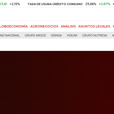
2,19%
29,66%
+0,87%
+3,02%
TASA DE USURA CRÉDITO CONSUMO
LOBOECONOMÍA
AGRONEGOCIOS
ANÁLISIS
ASUNTOS LEGALES
RNO NACIONAL
GRUPO ARGOS
ODINSA
HOGAR
GRUPO NUTRESA
A