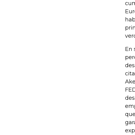
cum
Eur
hab
pri
ver
En 
per
des
cit
Ake
FED
des
emp
que
gar
exp