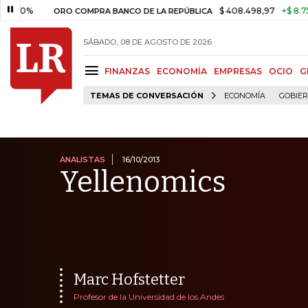
$ 408.498,97
+$ 8.753,81
+
ORO COMPRA BANCO DE LA REPÚBLICA
SÁBADO, 08 DE AGOSTO DE 2026
FINANZAS
ECONOMÍA
EMPRESAS
OCIO
G
TEMAS DE CONVERSACIÓN
ECONOMÍA
GOBIE
ANALISTAS
16/10/2013
Yellenomics
Marc Hofstetter
Profesor de la Universidad de los Andes