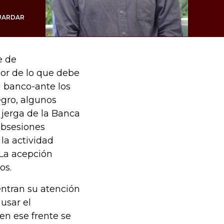
UARDAR
e de
dor de lo que debe
l banco-ante los
egro, algunos
 jerga de la Banca
obsesiones
la actividad
 La acepción
os.
ntran su atención
usar el
en ese frente se