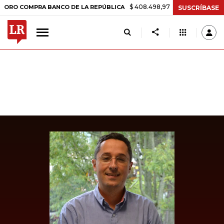
$ 408.498,97
+$ 8.753,81
+2,19%
COMPRA BANCO DE LA REPÚBLICA
SUSCRÍBASE