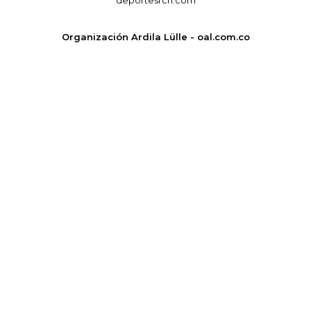
deportesrcn.com
Organización Ardila Lülle - oal.com.co