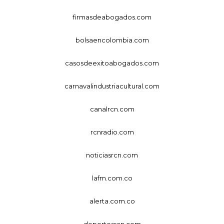
firmasdeabogados.com
bolsaencolombia.com
casosdeexitoabogados.com
carnavalindustriacultural.com
canalrcn.com
rcnradio.com
noticiasrcn.com
lafm.com.co
alerta.com.co