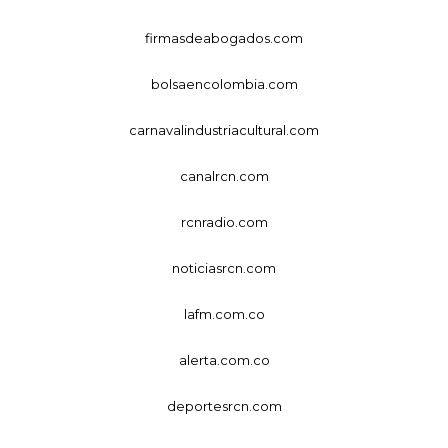
firmasdeabogados.com
bolsaencolombia.com
carnavalindustriacultural.com
canalrcn.com
rcnradio.com
noticiasrcn.com
lafm.com.co
alerta.com.co
deportesrcn.com