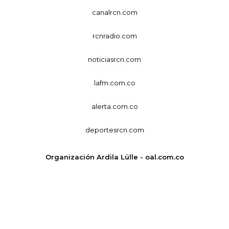
canalrcn.com
rcnradio.com
noticiasrcn.com
lafm.com.co
alerta.com.co
deportesrcn.com
Organización Ardila Lülle - oal.com.co