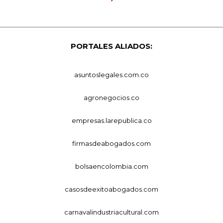
PORTALES ALIADOS:
asuntoslegales.com.co
agronegocios.co
empresas.larepublica.co
firmasdeabogados.com
bolsaencolombia.com
casosdeexitoabogados.com
carnavalindustriacultural.com