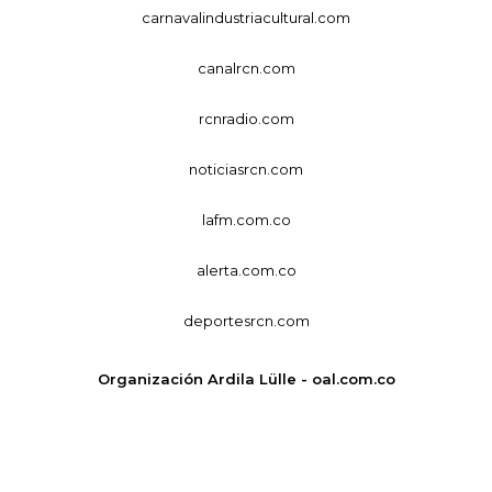
carnavalindustriacultural.com
canalrcn.com
rcnradio.com
noticiasrcn.com
lafm.com.co
alerta.com.co
deportesrcn.com
Organización Ardila Lülle - oal.com.co