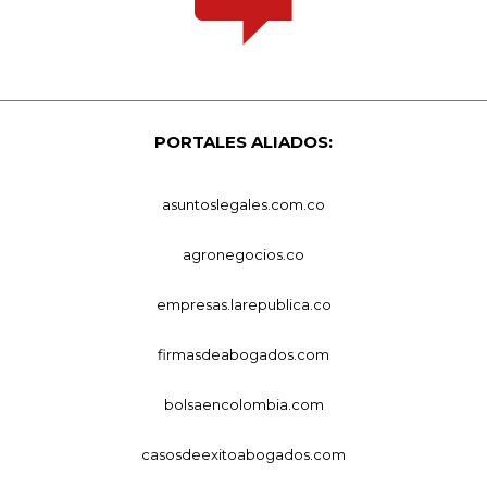
PORTALES ALIADOS:
asuntoslegales.com.co
agronegocios.co
empresas.larepublica.co
firmasdeabogados.com
bolsaencolombia.com
casosdeexitoabogados.com