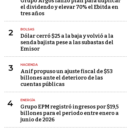
Grupo Argos lanzó plan para duplicar
el dividendo y elevar 70% el Ebitda en
tres años
BOLSAS
2
Dólar cerró $25 a la baja y volvió a la
senda bajista pese a las subastas del
Emisor
HACIENDA
3
Anif propuso un ajuste fiscal de $53
billones ante el deterioro de las
cuentas públicas
ENERGÍA
4
Grupo EPM registró ingresos por $19,5
billones para el periodo entre enero a
junio de 2026