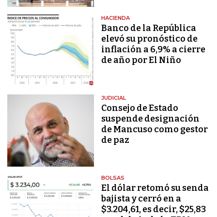
HACIENDA
Banco de la República
elevó su pronóstico de
inflación a 6,9% a cierre
de año por El Niño
JUDICIAL
Consejo de Estado
suspende designación
de Mancuso como gestor
de paz
BOLSAS
El dólar retomó su senda
bajista y cerró en a
$3.204,61, es decir, $25,83