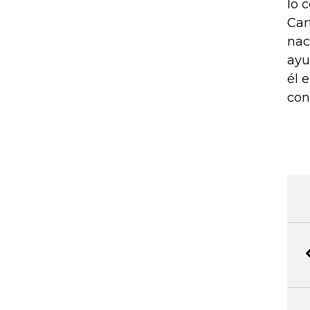
lo 
Car
nac
ayu
él 
con