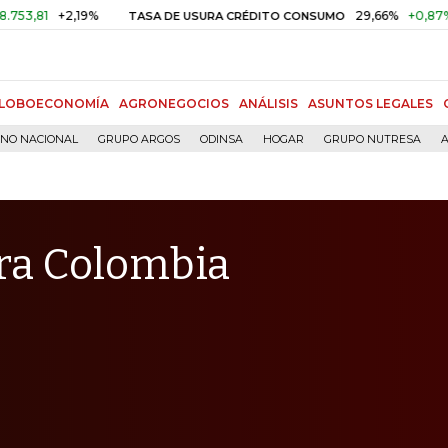
+2,19%
29,66%
+0,87%
+3,02%
TASA DE USURA CRÉDITO CONSUMO
LOBOECONOMÍA
AGRONEGOCIOS
ANÁLISIS
ASUNTOS LEGALES
RNO NACIONAL
GRUPO ARGOS
ODINSA
HOGAR
GRUPO NUTRESA
A
ra Colombia