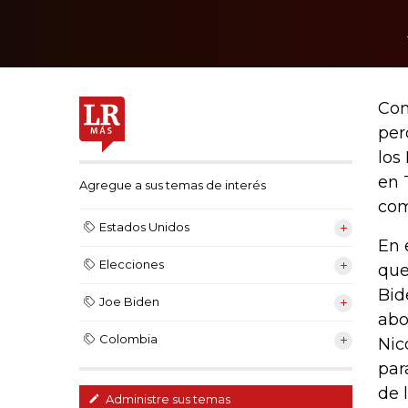
Com
per
los
en 
Agregue a sus temas de interés
com
Estados Unidos
En 
Elecciones
que
Bid
Joe Biden
abo
Colombia
Nic
par
de 
Administre sus temas