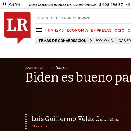
0%
$ 408.498,97
+$ 8.753,81
ORO COMPRA BANCO DE LA REPÚBLICA
SÁBADO, 08 DE AGOSTO DE 2026
FINANZAS
ECONOMÍA
EMPRESAS
OCIO
G
TEMAS DE CONVERSACIÓN
ECONOMÍA
GOBIE
ANALISTAS
14/10/2020
Biden es bueno pa
Luis Guillermo Vélez Cabrera
Abogado