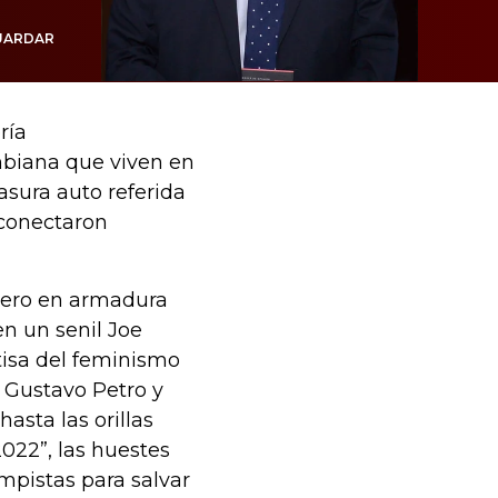
UARDAR
ría
mbiana que viven en
asura auto referida
conectaron
llero en armadura
n un senil Joe
tisa del feminismo
s Gustavo Petro y
asta las orillas
2022”, las huestes
umpistas para salvar