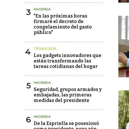
3
HACIENDA
"En las próximas horas
firmaré el decreto de
congelamiento del gasto
público"
4
TECNOLOGÍA
Los gadgets innovadores que
están transformando las
tareas cotidianas del hogar
5
HACIENDA
Seguridad, grupos armados y
embajadas, las primeras
medidas del presidente
6
HACIENDA
De la Espriella se posesionó
como presidente, pero aún