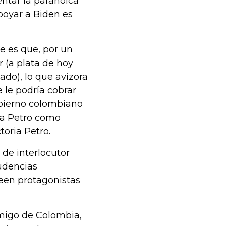
entar la paranoica
apoyar a Biden es
 es que, por un
r (a plata de hoy
ado), lo que avizora
le podría cobrar
gobierno colombiano
r a Petro como
toria Petro.
de interlocutor
udencias
reen protagonistas
migo de Colombia,