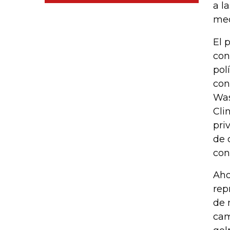
a l
med
El 
con
pol
con
Was
Cli
pri
de 
con
Aho
rep
de 
cam