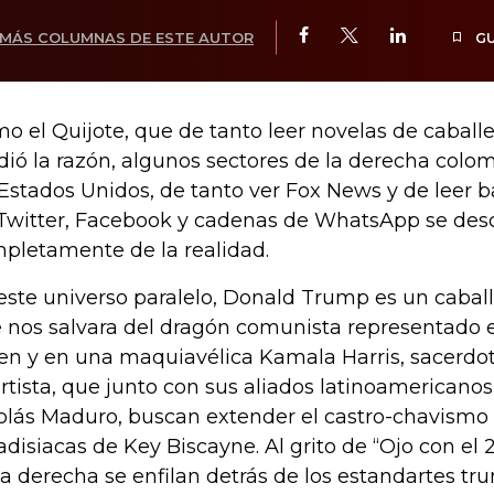
MÁS COLUMNAS DE ESTE AUTOR
G
o el Quijote, que de tanto leer novelas de caballe
dió la razón, algunos sectores de la derecha colo
 Estados Unidos, de tanto ver Fox News y de leer b
Twitter, Facebook y cadenas de WhatsApp se des
pletamente de la realidad.
este universo paralelo, Donald Trump es un caba
 nos salvara del dragón comunista representado e
en y en una maquiavélica Kamala Harris, sacerdo
rtista, que junto con sus aliados latinoamericano
olás Maduro, buscan extender el castro-chavismo h
adisiacas de Key Biscayne. Al grito de “Ojo con el 
la derecha se enfilan detrás de los estandartes tr