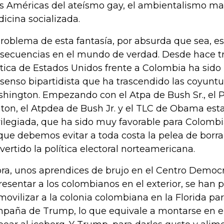
as Américas del ateísmo gay, el ambientalismo ma
icina socializada.
problema de esta fantasía, por absurda que sea, e
secuencias en el mundo de verdad. Desde hace tr
ítica de Estados Unidos frente a Colombia ha sido
senso bipartidista que ha trascendido las coyuntur
hington. Empezando con el Atpa de Bush Sr., el 
nton, el Atpdea de Bush Jr. y el TLC de Obama esta
vilegiada, que ha sido muy favorable para Colombi
que debemos evitar a toda costa la pelea de borr
vertido la política electoral norteamericana.
ra, unos aprendices de brujo en el Centro Democr
resentar a los colombianos en el exterior, se han 
movilizar a la colonia colombiana en la Florida pa
paña de Trump, lo que equivale a montarse en el