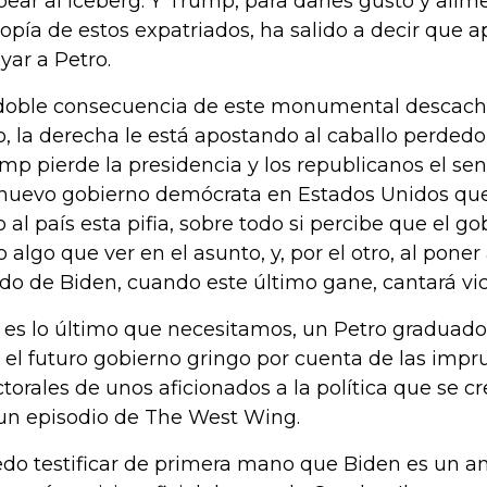
pear al iceberg. Y Trump, para darles gusto y alim
topía de estos expatriados, ha salido a decir que 
yar a Petro.
doble consecuencia de este monumental descache
o, la derecha le está apostando al caballo perdedo
mp pierde la presidencia y los republicanos el sen
nuevo gobierno demócrata en Estados Unidos que 
o al país esta pifia, sobre todo si percibe que el 
o algo que ver en el asunto, y, por el otro, al pone
ado de Biden, cuando este último gane, cantará vic
 es lo último que necesitamos, un Petro graduado 
 el futuro gobierno gringo por cuenta de las impr
ctorales de unos aficionados a la política que se c
un episodio de The West Wing.
do testificar de primera mano que Biden es un a