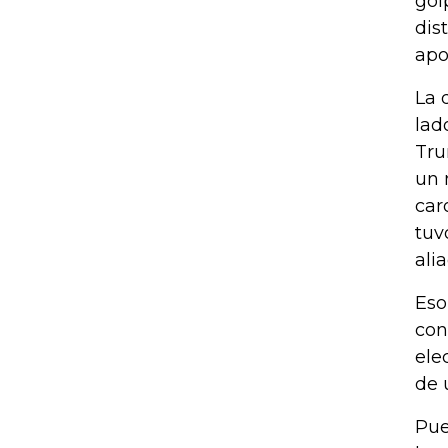
gol
dis
apo
La 
lad
Tru
un 
car
tuv
ali
Eso
con
ele
de 
Pue