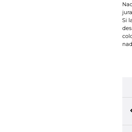
Nad
jur
Si 
des
col
nad