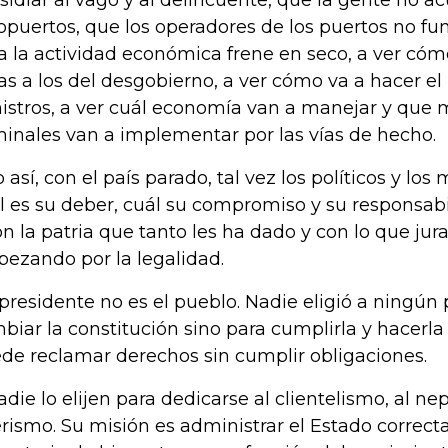
sidiar al vago y al delincuente, que la gente no ac
opuertos, que los operadores de los puertos no fun
a la actividad económica frene en seco, a ver cóm
as a los del desgobierno, a ver cómo va a hacer el 
istros, a ver cuál economía van a manejar y que
minales van a implementar por las vías de hecho.
o así, con el país parado, tal vez los políticos y los
l es su deber, cuál su compromiso y su responsabi
on la patria que tanto les ha dado y con lo que ju
ezando por la legalidad.
presidente no es el pueblo. Nadie eligió a ningún p
biar la constitución sino para cumplirla y hacerla
de reclamar derechos sin cumplir obligaciones.
adie lo elijen para dedicarse al clientelismo, al ne
erismo. Su misión es administrar el Estado correct