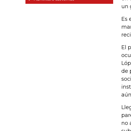
un 
Es 
man
rec
El 
ocu
Lóp
de 
soc
ins
aún
Lle
par
no 