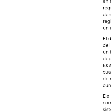
en 
req
den
reg
un 
El 
del
un 
dep
Es 
cua
de 
cum
De 
com
sis