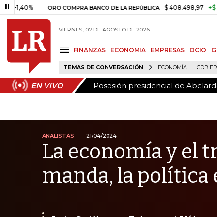
Posesión presidencial de Abelardo
EN VIVO
0%
$ 408.498,97
+$ 8.753,81
ORO COMPRA BANCO DE LA REPÚBLICA
VIERNES, 07 DE AGOSTO DE 2026
FINANZAS
ECONOMÍA
EMPRESAS
OCIO
G
TEMAS DE CONVERSACIÓN
ECONOMÍA
GOBIE
Posesión presidencial de Abelardo
EN VIVO
ANALISTAS
21/04/2024
La economía y el t
manda, la política 