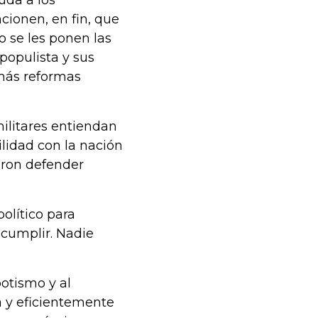
uda a los
cionen, en fin, que
o se les ponen las
populista y sus
 más reformas
 militares entiendan
lidad con la nación
raron defender
olítico para
 cumplir. Nadie
potismo y al
a y eficientemente