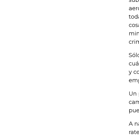
sub
aer
tod
cos
min
cri
Sól
cuá
y c
emp
Un 
cam
pue
A n
rat