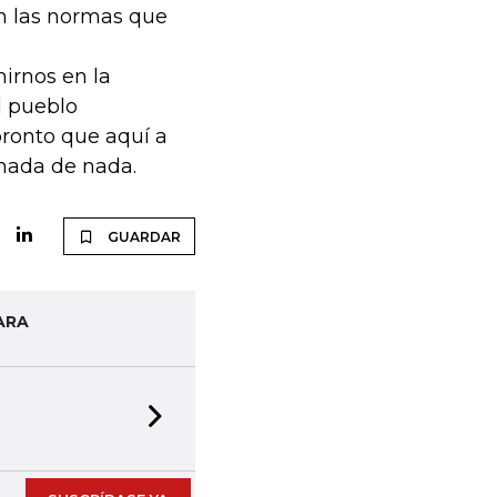
an las normas que
mirnos en la
l pueblo
pronto que aquí a
 nada de nada.
GUARDAR
ARA
Next slide