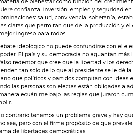
materia de bienestar como función del crecimie
uiere confianza, inversión, empleo y seguridad en
ominaciones: salud, convivencia, soberanía, estabi
las claras que permitan que de la producción y el
mejor ingreso para todos.
debate ideológico no puede confundirse con el ejer
 poder. El país y su democracia no aguantan más 
falso redentor que cree que la libertad y los dere
enden tan solo de lo que al presidente se le dé la
sano que políticos y partidos compitan con ideas
ndo las personas son electas están obligadas a ad
manera ecuánime bajo las reglas que juraron cump
plir.
lo contrario tenemos un problema grave y hay que
o sea, pero con el firme propósito de que prevalez
tema de libertades democráticas.