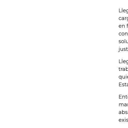
Lle
car
en 
con
sol
jus
Lle
tra
qui
Est
Ent
man
abs
exi