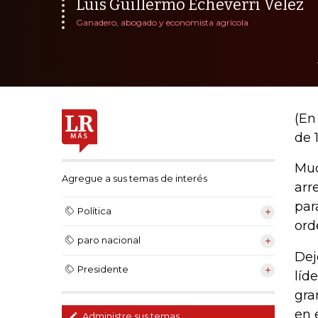
Luis Guillermo Echeverri Vélez
Ganadero, abogado y economista agrícola
(En
de 
Muc
Agregue a sus temas de interés
arr
par
Política
ord
paro nacional
Dej
Presidente
líd
gra
en 
Administre sus temas