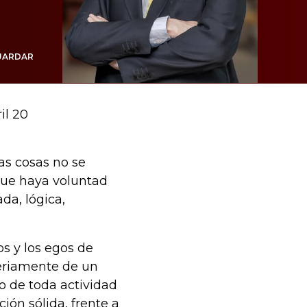
UARDAR
il 20
as cosas no se
que haya voluntad
da, lógica,
s y los egos de
seriamente de un
do de toda actividad
ión sólida, frente a