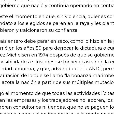
gobierno que nació y continúa operando en contrav
este el momento en que, sin violencia, quienes con
dato a los elegidos se paren en la raya y les pla
ibieron y traicionaron su confianza.
país entero debe parar en seco, como lo hizo en 
rrió en los años 50 para derrocar la dictadura o c
ez Michelsen en 1974 después de que su gobiern
posibilidades e ilusiones, se torciera cascando la 
iedad anónima, y que, advertido por la ANDI, permi
tauración de lo que se llamó “la bonanza marimbe
 azota la nación a partir de sus múltiples mutacio
gó el momento de que todas las actividades lícitas
en las empresas y los trabajadores no laboren, los 
abran consultorios ni tiendas, que no se paguen l