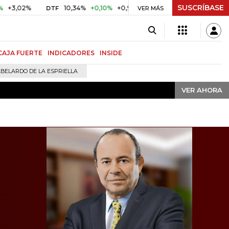
SUSCRÍBASE
VER AHORA
%
10,34%
+0,10%
+0,98%
$ 416,91
+$ 0,05
+0,01%
DTF
UVR
VER MÁS
CAJA FUERTE
INDICADORES
INSIDE
BELARDO DE LA ESPRIELLA
VER AHORA