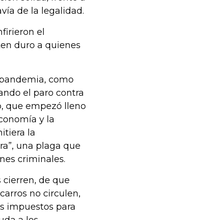
ía de la legalidad.
firieron el
nten duro a quienes
la pandemia, como
uando el paro contra
o, que empezó lleno
economía y la
tiera la
ra”, una plaga que
nes criminales.
 cierren, de que
carros no circulen,
os impuestos para