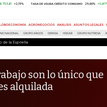
 de la Espriella
+2,19%
29,66%
+0,87%
+3,02
TASA DE USURA CRÉDITO CONSUMO
LOBOECONOMÍA
AGRONEGOCIOS
ANÁLISIS
ASUNTOS LEGALES
RNO NACIONAL
GRUPO ARGOS
ODINSA
HOGAR
GRUPO NUTRESA
A
 de la Espriella
rabajo son lo único que
es alquilada