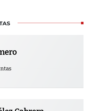
TAS
omero
entas