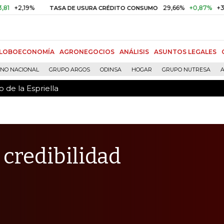
 de la Espriella
19%
29,66%
+0,87%
+3,02%
TASA DE USURA CRÉDITO CONSUMO
LOBOECONOMÍA
AGRONEGOCIOS
ANÁLISIS
ASUNTOS LEGALES
RNO NACIONAL
GRUPO ARGOS
ODINSA
HOGAR
GRUPO NUTRESA
A
 de la Espriella
 credibilidad