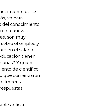
onocimiento de los
ás, va para
s del conocimiento
ron a nuevas
sas, son muy
s sobre el empleo y
nto en el salario
educación tienen
ersonas? Y quien
iento de científico
bajo que comenzaron
t e Imbens
 respuestas
ble aplicar