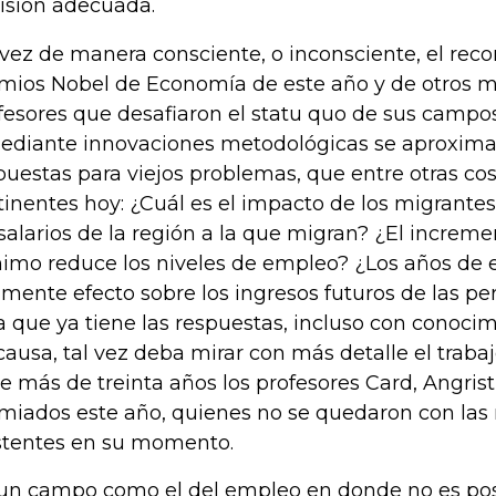
isión adecuada.
 vez de manera consciente, o inconsciente, el rec
mios Nobel de Economía de este año y de otros m
fesores que desafiaron el statu quo de sus campo
ediante innovaciones metodológicas se aproxima
puestas para viejos problemas, que entre otras co
tinentes hoy: ¿Cuál es el impacto de los migrante
 salarios de la región a la que migran? ¿El increme
imo reduce los niveles de empleo? ¿Los años de 
lmente efecto sobre los ingresos futuros de las p
a que ya tiene las respuestas, incluso con conocim
causa, tal vez deba mirar con más detalle el tra
e más de treinta años los profesores Card, Angris
miados este año, quienes no se quedaron con las
stentes en su momento.
un campo como el del empleo en donde no es posi