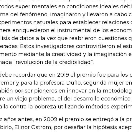
odos experimentales en condiciones ideales debi
ma del fenómeno, imaginaron y llevaron a cabo 
xperimentos naturales para establecer relaciones 
era enriquecieron el instrumental de los economi
lisis de datos a la vez que reabrieron cuestiones
eradas. Estos investigadores controvirtieron el est
ento mediante la creatividad y la imaginación e 
mada “revolución de la credibilidad”.
debe recordar que en 2019 el premio fue para los 
remer y para la profesora Duflo, segunda mujer en 
bién por ser pioneros en innovar en la metodolog
re un viejo problema, el del desarrollo económico y
alla contra la pobreza utilizando métodos experim
z años antes, en 2009 el premio se entregó a la p
ibirlo, Elinor Ostrom, por desafiar la hipótesis ac