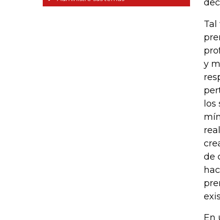
dec
Tal
pre
pro
y m
res
per
los
mín
rea
cre
de 
hac
pre
exi
En 