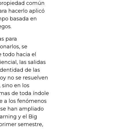
a propiedad común
ara hacerlo aplicó
ampo basada en
egos.
as para
onarlos, se
 todo hacia el
encial, las salidas
identidad de las
hoy no se resuelven
 sino en los
emas de toda índole
se a los fenómenos
n se han ampliado
rning y el Big
 primer semestre,