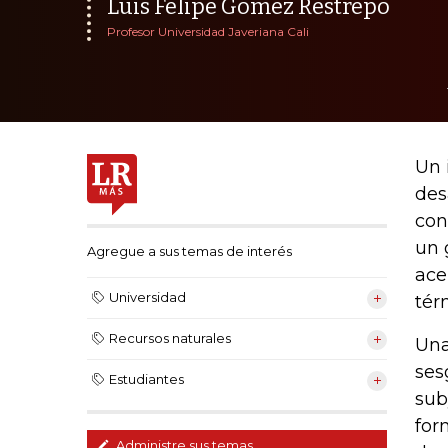
Luis Felipe Gómez Restrepo
Profesor Universidad Javeriana Cali
Un 
des
con
un 
Agregue a sus temas de interés
ace
Universidad
tér
Recursos naturales
Una
ses
Estudiantes
sub
for
Administre sus temas