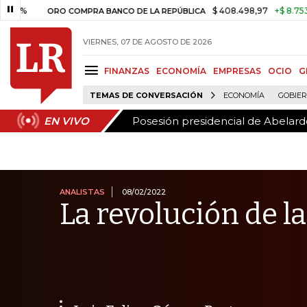
Posesión presidencial de Abelardo
EN VIVO
$ 408.498,97
+$ 8.753,81
+2,
ORO COMPRA BANCO DE LA REPÚBLICA
VIERNES, 07 DE AGOSTO DE 2026
FINANZAS
ECONOMÍA
EMPRESAS
OCIO
G
TEMAS DE CONVERSACIÓN
ECONOMÍA
GOBIE
Posesión presidencial de Abelardo
EN VIVO
ANALISTAS
08/02/2022
La revolución de la