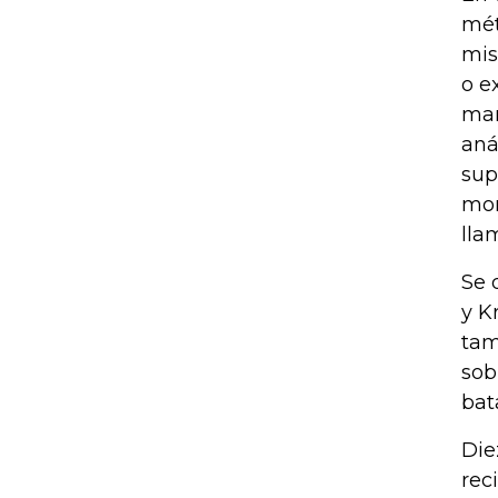
mét
mis
o e
man
aná
sup
mom
lla
Se 
y K
tam
sob
bat
Die
rec