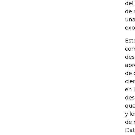
del
de 
una
exp
Est
com
des
apr
de 
cie
en 
des
que
y l
de 
Dat