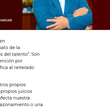
UARDAR
ben
iato de la
 del talento”. Son
ención por
ica al reiterado
tros propios
propios juicios
fecta nuestra
razonamiento o una