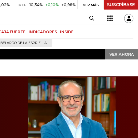
SUSCRÍBASE
VER AHORA
10,34%
+0,10%
+0,98%
$ 416,91
+$ 0,05
+0,01%
DTF
UVR
VER MÁS
B
CAJA FUERTE
INDICADORES
INSIDE
BELARDO DE LA ESPRIELLA
VER AHORA