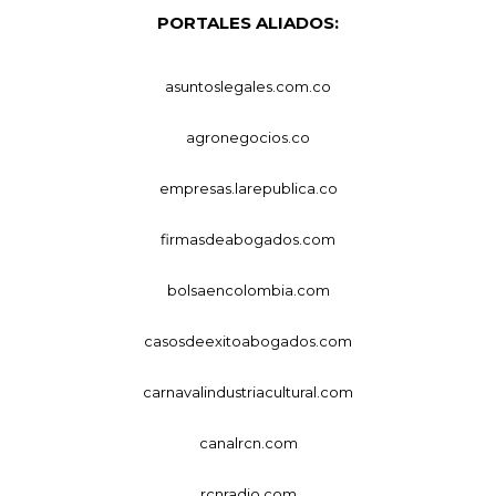
PORTALES ALIADOS:
asuntoslegales.com.co
agronegocios.co
empresas.larepublica.co
firmasdeabogados.com
bolsaencolombia.com
casosdeexitoabogados.com
carnavalindustriacultural.com
canalrcn.com
rcnradio.com