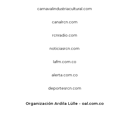
carnavalindustriacultural.com
canalrcn.com
rcnradio.com
noticiasrcn.com
lafm.com.co
alerta.com.co
deportesrcn.com
Organización Ardila Lülle - oal.com.co