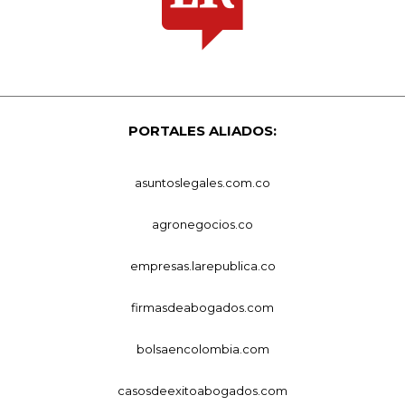
PORTALES ALIADOS:
asuntoslegales.com.co
agronegocios.co
empresas.larepublica.co
firmasdeabogados.com
bolsaencolombia.com
casosdeexitoabogados.com