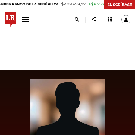
$ 408.498,97
+$ 8.753,81
+2,19%
ANCO DE LA REPÚBLICA
TASA DE
SUSCRÍBASE