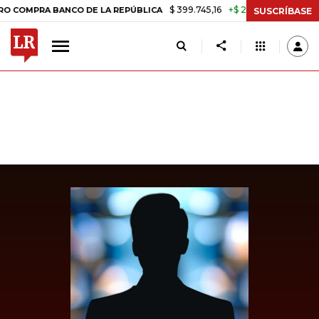
$ 399.745,16
+$ 2.295,71
+0,58%
PRA BANCO DE LA REPÚBLICA
TA
SUSCRÍBASE