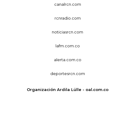
canalrcn.com
rcnradio.com
noticiasrcn.com
lafm.com.co
alerta.com.co
deportesrcn.com
Organización Ardila Lülle - oal.com.co