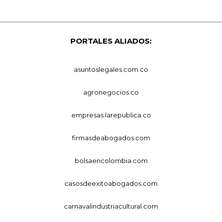
PORTALES ALIADOS:
asuntoslegales.com.co
agronegocios.co
empresas.larepublica.co
firmasdeabogados.com
bolsaencolombia.com
casosdeexitoabogados.com
carnavalindustriacultural.com