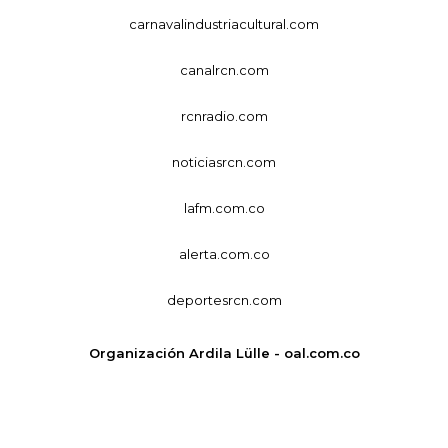
carnavalindustriacultural.com
canalrcn.com
rcnradio.com
noticiasrcn.com
lafm.com.co
alerta.com.co
deportesrcn.com
Organización Ardila Lülle - oal.com.co