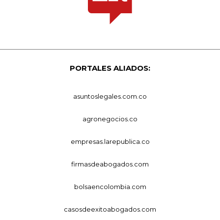
PORTALES ALIADOS:
asuntoslegales.com.co
agronegocios.co
empresas.larepublica.co
firmasdeabogados.com
bolsaencolombia.com
casosdeexitoabogados.com