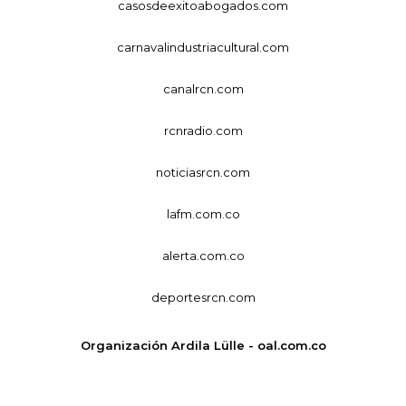
casosdeexitoabogados.com
carnavalindustriacultural.com
canalrcn.com
rcnradio.com
noticiasrcn.com
lafm.com.co
alerta.com.co
deportesrcn.com
Organización Ardila Lülle - oal.com.co