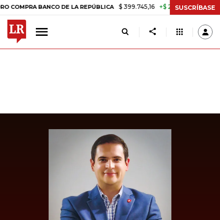
$ 399.745,16
+$ 2.295,71
+0,58%
OMPRA BANCO DE LA REPÚBLICA
T
SUSCRÍBASE