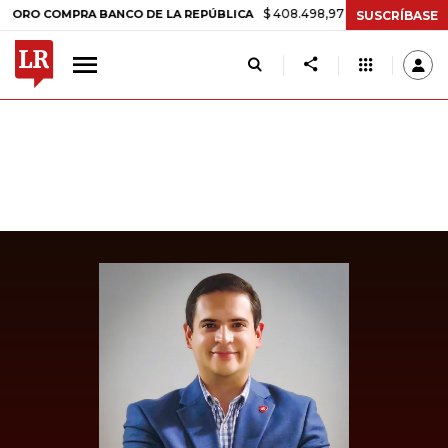
$ 408.498,97
+$ 8.753,81
+2,19%
COMPRA BANCO DE LA REPÚBLICA
SUSCRÍBASE