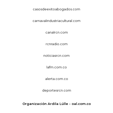
casosdeexitoabogados.com
carnavalindustriacultural.com
canalrcn.com
rcnradio.com
noticiasrcn.com
lafm.com.co
alerta.com.co
deportesrcn.com
Organización Ardila Lülle - oal.com.co