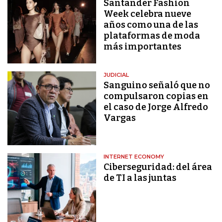
Santander Fashion
Week celebra nueve
años como una de las
plataformas de moda
más importantes
JUDICIAL
Sanguino señaló que no
compulsaron copias en
el caso de Jorge Alfredo
Vargas
INTERNET ECONOMY
Ciberseguridad: del área
de TI a las juntas