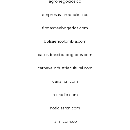
agronegocios.co
empresas.larepublica.co
firmasdeabogados.com
bolsaencolombia.com
casosdeexitoabogados.com
carnavalindustriacultural.com
canalrcn.com
rcnradio.com
noticiasrcn.com
lafm.com.co