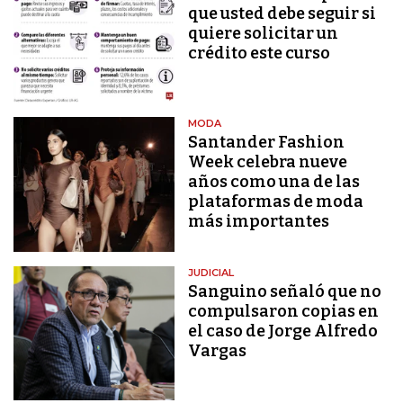
que usted debe seguir si
quiere solicitar un
crédito este curso
MODA
Santander Fashion
Week celebra nueve
años como una de las
plataformas de moda
más importantes
JUDICIAL
Sanguino señaló que no
compulsaron copias en
el caso de Jorge Alfredo
Vargas