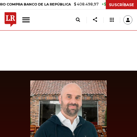
$ 408.498,97
+$ 8.753,81
+2,19%
PRA BANCO DE LA REPÚBLICA
T
SUSCRÍBASE