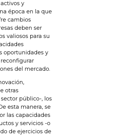
activos y
una época en la que
fre cambios
resas deben ser
os valiosos para su
pacidades
as oportunidades y
reconfigurar
iones del mercado.
novación,
e otras
sector público-, los
 De esta manera, se
or las capacidades
ctos y servicios -o
do de ejercicios de