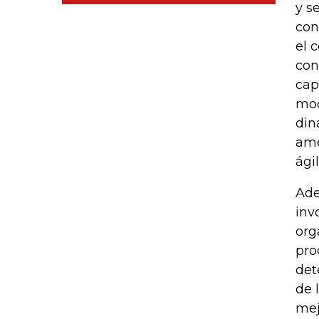
y s
con
el 
con
cap
mod
din
ame
ági
Ade
inv
org
pro
det
de 
mej