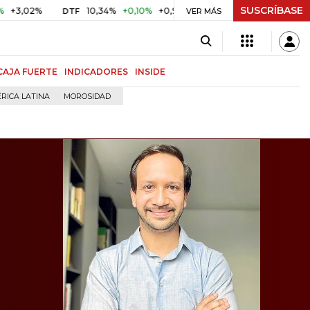
SUSCRÍBASE
%
10,34%
+0,10%
+0,98%
$ 416,86
+$ 0,05
+0,01%
DTF
UVR
VER MÁS
CAJA FUERTE
INDICADORES
INSIDE
RICA LATINA
MOROSIDAD