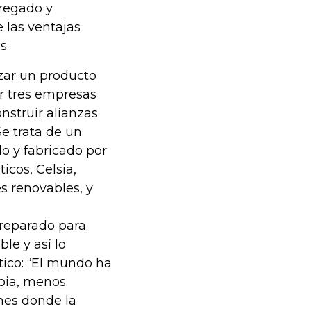
gregado y
e las ventajas
s.
zar un producto
or tres empresas
struir alianzas
Se trata de un
o y fabricado por
icos, Celsia,
s renovables, y
.
preparado para
le y así lo
tico: “El mundo ha
pia, menos
nes donde la