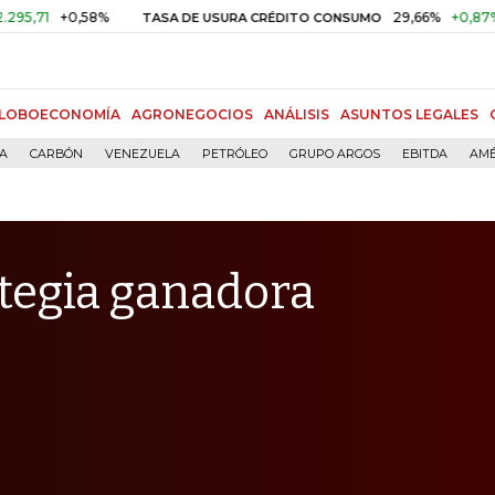
+0,58%
29,66%
+0,87%
+3,02
TASA DE USURA CRÉDITO CONSUMO
LOBOECONOMÍA
AGRONEGOCIOS
ANÁLISIS
ASUNTOS LEGALES
ÍA
CARBÓN
VENEZUELA
PETRÓLEO
GRUPO ARGOS
EBITDA
AMÉ
ategia ganadora