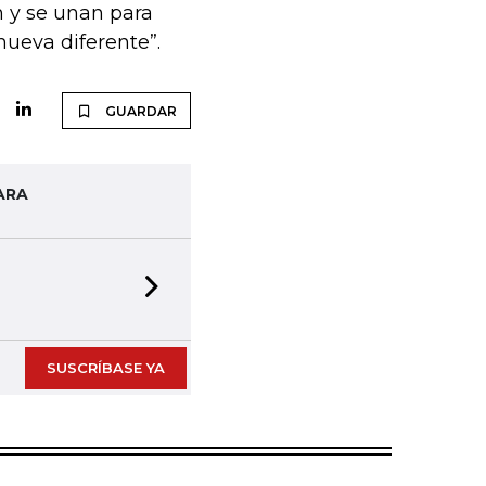
n y se unan para
ueva diferente”.
GUARDAR
ARA
Next slide
SUSCRÍBASE YA