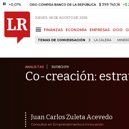
1%
$ 399.745,16
+$ 2.295,71
ORO COMPRA BANCO DE LA REPÚBLICA
JUEVES, 06 DE AGOSTO DE 2026
FINANZAS
ECONOMÍA
EMPRESAS
OCIO
G
TEMAS DE CONVERSACIÓN
LA CALERA
MINER
ANALISTAS
30/08/2019
Co-creación: estr
Juan Carlos Zuleta Acevedo
Consultor en Emprendimiento e Innovación