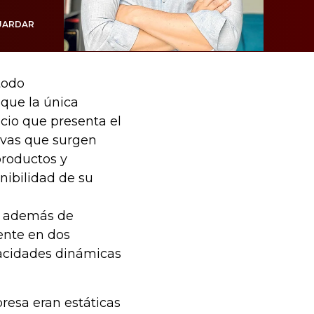
UARDAR
todo
que la única
io que presenta el
tivas que surgen
productos y
enibilidad de su
a, además de
mente en dos
acidades dinámicas
resa eran estáticas