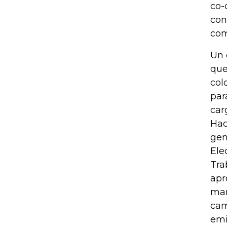
co-
con
com
Un 
que
col
par
car
Hac
gen
Ele
Tra
apr
man
cam
emi