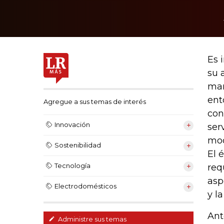
Es 
su 
man
ent
Agregue a sus temas de interés
con
Innovación
ser
mod
Sostenibilidad
El 
Tecnología
req
asp
Electrodomésticos
y l
Ant
Administre sus temas