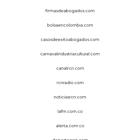
firmasdeabogados.com
bolsaencolombia.com
casosdeexitoabogados.com
carnavalindustriacultural.com
canalrcn.com
rcnradio.com
noticiasrcn.com
lafm.com.co
alerta.com.co