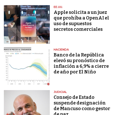
EE.UU.
Apple solicita a un juez
que prohíba a OpenAI el
uso de supuestos
secretos comerciales
HACIENDA
Banco de la República
elevó su pronóstico de
inflación a 6,9% a cierre
de año por El Niño
JUDICIAL
Consejo de Estado
suspende designación
de Mancuso como gestor
de paz