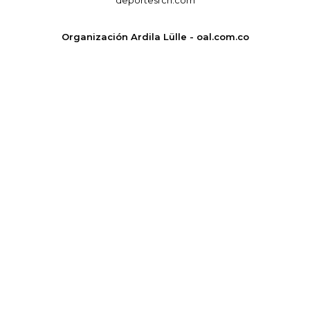
deportesrcn.com
Organización Ardila Lülle - oal.com.co