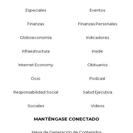
Especiales
Eventos
Finanzas
Finanzas Personales
Globoeconomía
Indicadores
Infraestructura
Inside
Internet Economy
Obituarios
Ocio
Podcast
Responsabilidad Social
Salud Ejecutiva
Sociales
Videos
MANTÉNGASE CONECTADO
Mesa de Generación de Contenidos