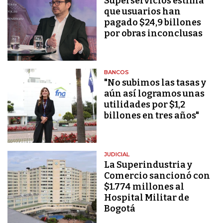
Superservicios estima
que usuarios han
pagado $24,9 billones
por obras inconclusas
BANCOS
"No subimos las tasas y
aún así logramos unas
utilidades por $1,2
billones en tres años"
JUDICIAL
La Superindustria y
Comercio sancionó con
$1.774 millones al
Hospital Militar de
Bogotá