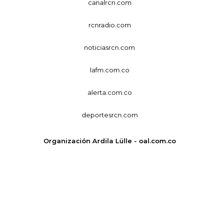
canalrcn.com
rcnradio.com
noticiasrcn.com
lafm.com.co
alerta.com.co
deportesrcn.com
Organización Ardila Lülle - oal.com.co