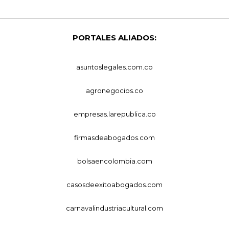
PORTALES ALIADOS:
asuntoslegales.com.co
agronegocios.co
empresas.larepublica.co
firmasdeabogados.com
bolsaencolombia.com
casosdeexitoabogados.com
carnavalindustriacultural.com