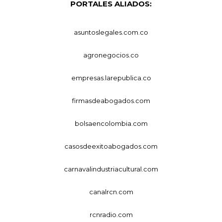
PORTALES ALIADOS:
asuntoslegales.com.co
agronegocios.co
empresas.larepublica.co
firmasdeabogados.com
bolsaencolombia.com
casosdeexitoabogados.com
carnavalindustriacultural.com
canalrcn.com
rcnradio.com