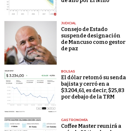
de año por El Niño
JUDICIAL
Consejo de Estado
suspende designación
de Mancuso como gestor
de paz
BOLSAS
El dólar retomó su senda
bajista y cerró en a
$3.204,61, es decir, $25,83
por debajo de la TRM
GASTRONOMÍA
Coffee Master reunirá a