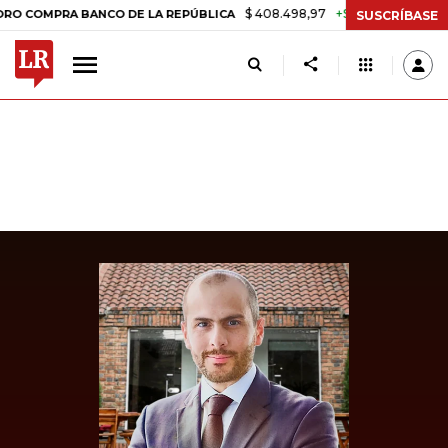
$ 408.498,97
+$ 8.753,81
+2,19%
PRA BANCO DE LA REPÚBLICA
T
SUSCRÍBASE