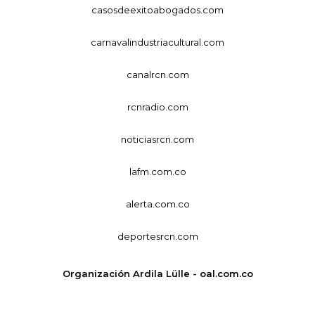
casosdeexitoabogados.com
carnavalindustriacultural.com
canalrcn.com
rcnradio.com
noticiasrcn.com
lafm.com.co
alerta.com.co
deportesrcn.com
Organización Ardila Lülle - oal.com.co