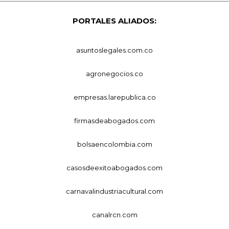
PORTALES ALIADOS:
asuntoslegales.com.co
agronegocios.co
empresas.larepublica.co
firmasdeabogados.com
bolsaencolombia.com
casosdeexitoabogados.com
carnavalindustriacultural.com
canalrcn.com