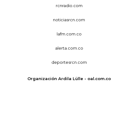
rcnradio.com
noticiasrcn.com
lafm.com.co
alerta.com.co
deportesrcn.com
Organización Ardila Lülle - oal.com.co