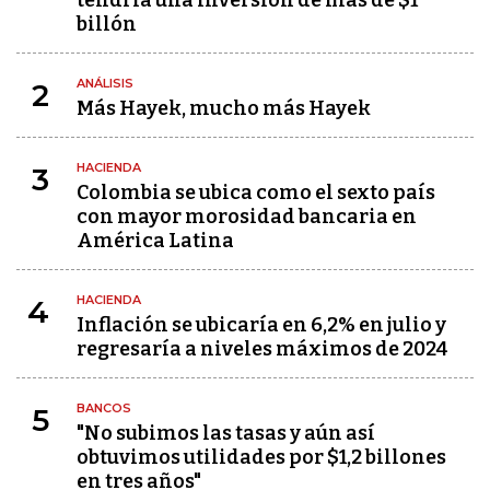
billón
ANÁLISIS
2
Más Hayek, mucho más Hayek
HACIENDA
3
Colombia se ubica como el sexto país
con mayor morosidad bancaria en
América Latina
HACIENDA
4
Inflación se ubicaría en 6,2% en julio y
regresaría a niveles máximos de 2024
BANCOS
5
"No subimos las tasas y aún así
obtuvimos utilidades por $1,2 billones
en tres años"