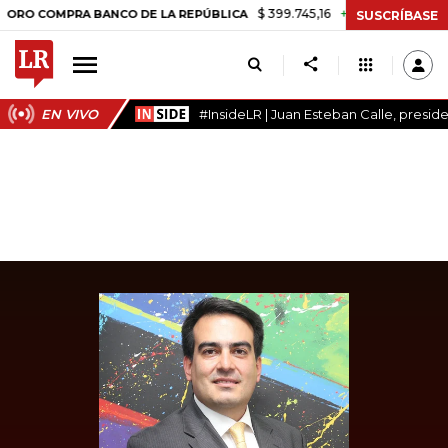
$ 399.745,16
+$ 2.295,71
+0,58%
COMPRA BANCO DE LA REPÚBLICA
SUSCRÍBASE
EN VIVO
#InsideLR | Juan Esteban Calle, presi