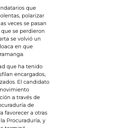
andatarios que
olentas, polarizar
as veces se pasan
 que se perdieron
rta se volvió un
cloaca en que
caramanga.
dad que ha tenido
sfilan encargados,
izados. El candidato
l movimiento
ción a través de
ocuraduría de
a favorecer a otras
la Procuraduría, y