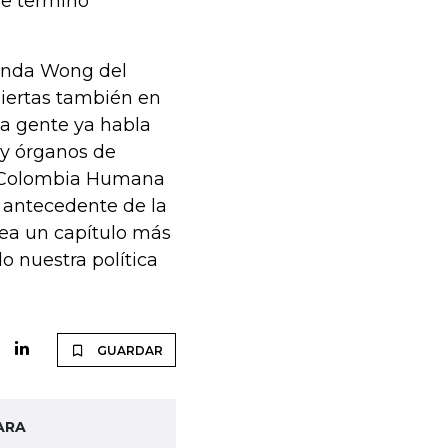
ue terminó
landa Wong del
biertas también en
 la gente ya habla
 y órganos de
de Colombia Humana
l antecedente de la
sea un capítulo más
o nuestra política
GUARDAR
ARA