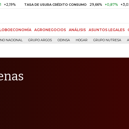
%
29,66%
+0,87%
+3,02%
TASA DE USURA CRÉDITO CONSUMO
LOBOECONOMÍA
AGRONEGOCIOS
ANÁLISIS
ASUNTOS LEGALES
RNO NACIONAL
GRUPO ARGOS
ODINSA
HOGAR
GRUPO NUTRESA
A
ienas