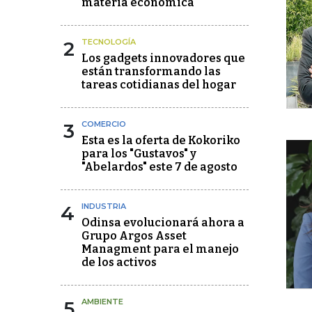
materia económica
2
TECNOLOGÍA
Los gadgets innovadores que
están transformando las
tareas cotidianas del hogar
3
COMERCIO
Esta es la oferta de Kokoriko
para los "Gustavos" y
"Abelardos" este 7 de agosto
4
INDUSTRIA
Odinsa evolucionará ahora a
Grupo Argos Asset
Managment para el manejo
de los activos
5
AMBIENTE