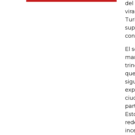
del
vir
Tur
sup
con
El 
mar
tri
que
sig
exp
ciu
par
Est
red
inc