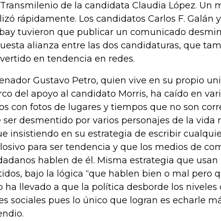
 Transmilenio de la candidata Claudia López. Un 
alizó rápidamente. Los candidatos Carlos F. Galán 
bay tuvieron que publicar un comunicado desmi
uesta alianza entre las dos candidaturas, que ta
vertido en tendencia en redes.
senador Gustavo Petro, quien vive en su propio univ
co del apoyo al candidato Morris, ha caído en var
nos con fotos de lugares y tiempos que no son corr
 ser desmentido por varios personajes de la vida n
ue insistiendo en su estrategia de escribir cualqu
losivo para ser tendencia y que los medios de co
dadanos hablen de él. Misma estrategia que usan p
tidos, bajo la lógica “que hablen bien o mal pero 
o ha llevado a que la política desborde los niveles
es sociales pues lo único que logran es echarle má
endio.