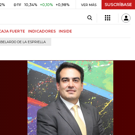
SUSCRÍBASE
10,34%
+0,10%
+0,98%
$ 416,91
+$ 0,05
+0,01%
DTF
UVR
VER MÁS
BI
CAJA FUERTE
INDICADORES
INSIDE
BELARDO DE LA ESPRIELLA