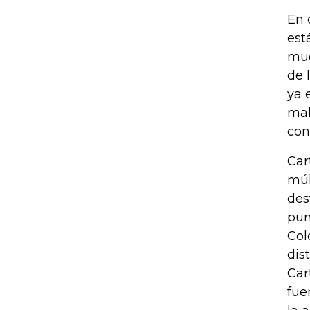
En 
est
muc
de 
ya 
mal
con
Car
múl
des
pun
Col
dis
Car
fue