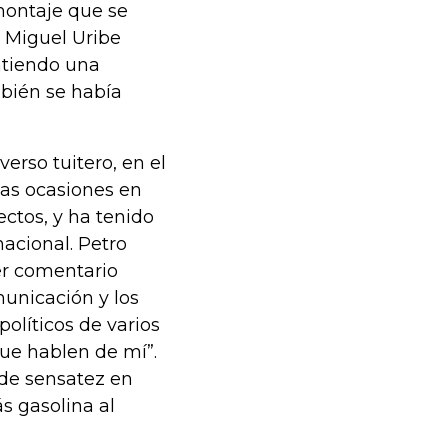
montaje que se
y Miguel Uribe
ntiendo una
mbién se había
erso tuitero, en el
ias ocasiones en
ectos, y ha tenido
acional. Petro
ier comentario
municación y los
olíticos de varios
que hablen de mí”.
 de sensatez en
s gasolina al