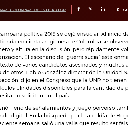
MÁS COLUMNAS DE ESTE AUTOR
G
campaña política 2019 se dejó ensuciar. Al inicio de
tienda en ciertas regiones de Colombia se observó
peto y altura en la discusión, pero rápidamente vo
arización. El escenario de “guerra sucia” está enm
texto de varios candidatos asesinados y muchas 
a de otros. Pablo González director de la Unidad 
tección, dijo en el Congreso que la UNP no tienen
ículos blindados disponibles para la cantidad de p
esitan o solicitan en el país.
fenómeno de señalamientos y juego perverso tambi
do digital. En la búsqueda por la alcaldía de Bog
reciente semana salió una valla que resultó ser fals