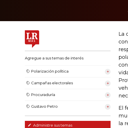
La 
con
res
pol
Agregue a sus temas de interés
con
Polarización política
vid
Pro
Campañas electorales
veh
Procuraduría
nec
Gustavo Petro
El 
mun
la 
Administre sus temas