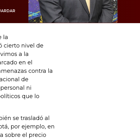
UARDAR
 la
 cierto nivel de
lvimos a la
arcado en el
amenazas contra la
Nacional de
 personal ni
olíticos que lo
én se trasladó al
otá, por ejemplo, en
a sobre el precio