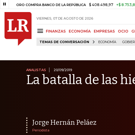
$ 408.498,97
+$ 8.753,81
+2,19
ORO COMPRA BANCO DE LA REPÚBLICA
VIERNES, 07 DE AGOSTO DE 2026
FINANZAS
ECONOMÍA
EMPRESAS
OCIO
G
TEMAS DE CONVERSACIÓN
ECONOMÍA
GOBIE
ANALISTAS
20/09/2019
La batalla de las h
Jorge Hernán Peláez
Periodista