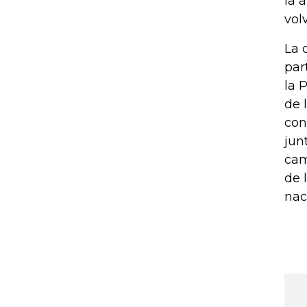
la 
vol
La 
par
la 
de 
con
jun
cam
de 
nac