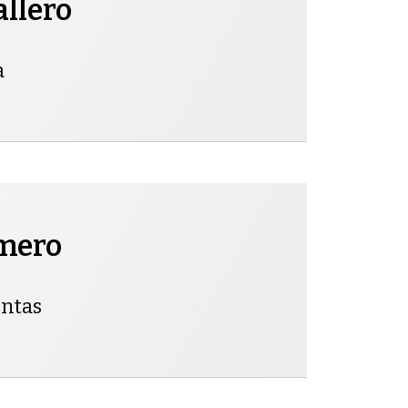
allero
a
omero
entas