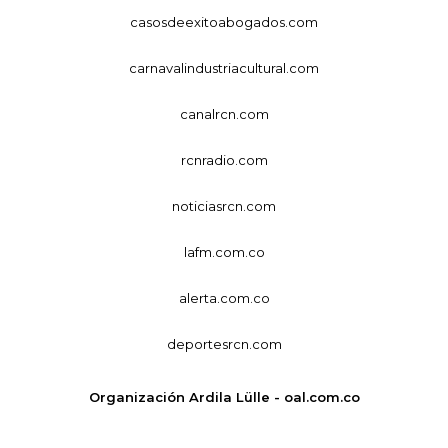
casosdeexitoabogados.com
carnavalindustriacultural.com
canalrcn.com
rcnradio.com
noticiasrcn.com
lafm.com.co
alerta.com.co
deportesrcn.com
Organización Ardila Lülle - oal.com.co