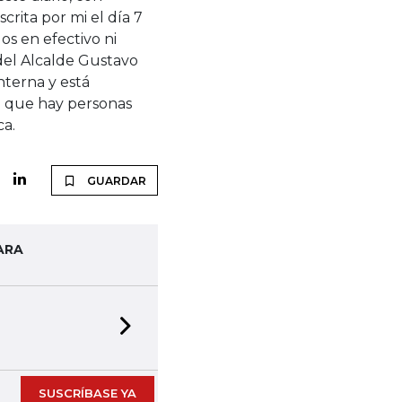
rita por mi el día 7
os en efectivo ni
 del Alcalde Gustavo
nterna y está
tra que hay personas
ca.
GUARDAR
ARA
Next slide
SUSCRÍBASE YA