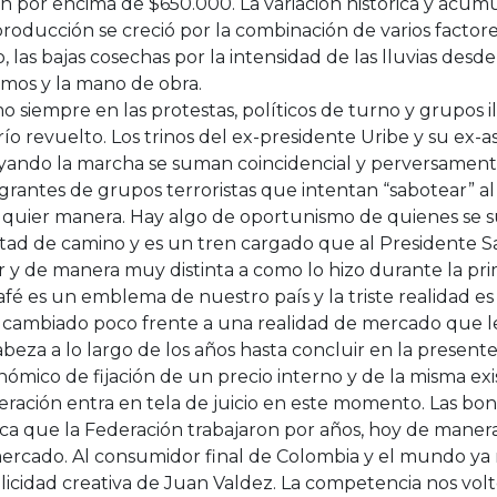
n por encima de $650.000. La variación histórica y acumu
roducción se creció por la combinación de varios factore
, las bajas cosechas por la intensidad de las lluvias desde 
umos y la mano de obra.
 siempre en las protestas, políticos de turno y grupos 
río revuelto. Los trinos del ex-presidente Uribe y su ex-a
ando la marcha se suman coincidencial y perversamente 
grantes de grupos terroristas que intentan “sabotear” a
lquier manera. Hay algo de oportunismo de quienes se su
tad de camino y es un tren cargado que al Presidente Sa
ar y de manera muy distinta a como lo hizo durante la pr
afé es un emblema de nuestro país y la triste realidad e
 cambiado poco frente a una realidad de mercado que l
abeza a lo largo de los años hasta concluir en la presente
ómico de fijación de un precio interno y de la misma ex
eración entra en tela de juicio en este momento. Las bo
a que la Federación trabajaron por años, hoy de manera 
ercado. Al consumidor final de Colombia y el mundo ya n
icidad creativa de Juan Valdez. La competencia nos volt