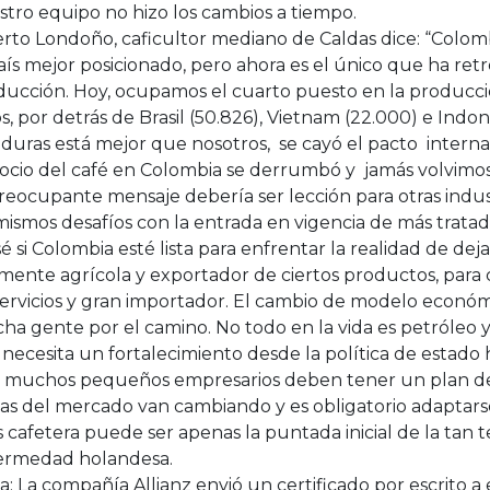
stro equipo no hizo los cambios a tiempo.
rto Londoño, caficultor mediano de Caldas dice: “Colom
aís mejor posicionado, pero ahora es el único que ha ret
ducción. Hoy, ocupamos el cuarto puesto en la producc
s, por detrás de Brasil (50.826), Vietnam (22.000) e Indon
uras está mejor que nosotros, se cayó el pacto internac
cio del café en Colombia se derrumbó y jamás volvimos 
reocupante mensaje debería ser lección para otras indu
mismos desafíos con la entrada en vigencia de más tratad
é si Colombia esté lista para enfrentar la realidad de dej
mente agrícola y exportador de ciertos productos, para 
servicios y gran importador. El cambio de modelo econó
a gente por el camino. No todo en la vida es petróleo y 
 necesita un fortalecimiento desde la política de estado
 muchos pequeños empresarios deben tener un plan de 
as del mercado van cambiando y es obligatorio adaptarse
is cafetera puede ser apenas la puntada inicial de la tan
ermedad holandesa.
: La compañía Allianz envió un certificado por escrito a e