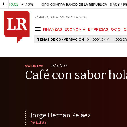
05
+1,40%
$ 408.498,97
+$ 8
ORO COMPRA BANCO DE LA REPÚBLICA
SÁBADO, 08 DE AGOSTO DE 2026
FINANZAS
ECONOMÍA
EMPRESAS
OCIO
G
TEMAS DE CONVERSACIÓN
ECONOMÍA
GOBIE
ANALISTAS
28/02/2013
Café con sabor ho
Jorge Hernán Peláez
Periodista