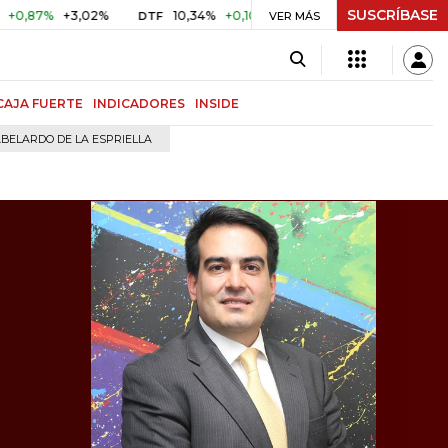
SUSCRÍBASE
+3,02%
10,34%
+0,10%
+0,98%
$ 417,01
+$ 0,05
+
DTF
VER MÁS
UVR
CAJA FUERTE
INDICADORES
INSIDE
BELARDO DE LA ESPRIELLA