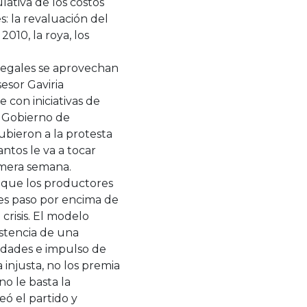
lativa de los costos
s: la revaluación del
2010, la roya, los
ilegales se aprovechan
sesor Gaviria
con iniciativas de
l Gobierno de
bieron a la protesta
ntos le va a tocar
imera semana.
s que los productores
es paso por encima de
 crisis. El modelo
istencia de una
ndades e impulso de
injusta, no los premia
o le basta la
eó el partido y