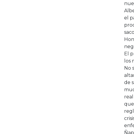
nue
Albe
el p
pro
saco
Hond
nego
El p
los 
No s
alta
de 
much
real
que
regl
cris
enf
Ñapa