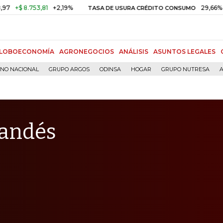
.753,81
+2,19%
29,66%
+0,87%
TASA DE USURA CRÉDITO CONSUMO
LOBOECONOMÍA
AGRONEGOCIOS
ANÁLISIS
ASUNTOS LEGALES
RNO NACIONAL
GRUPO ARGOS
ODINSA
HOGAR
GRUPO NUTRESA
A
landés