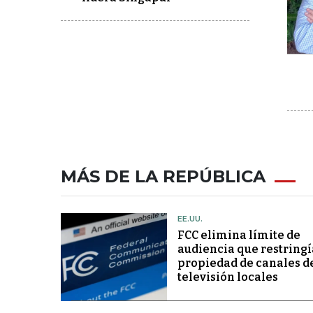
MÁS DE LA REPÚBLICA
EE.UU.
FCC elimina límite de
audiencia que restringí
propiedad de canales d
televisión locales