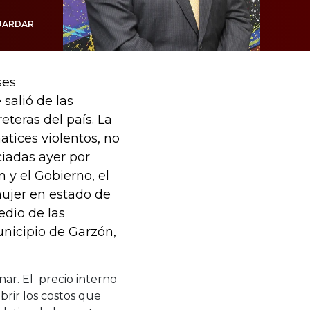
UARDAR
ses
 salió de las
eteras del país. La
tices violentos, no
ciadas ayer por
 y el Gobierno, el
mujer en estado de
edio de las
nicipio de Garzón,
nar. El precio interno
brir los costos que