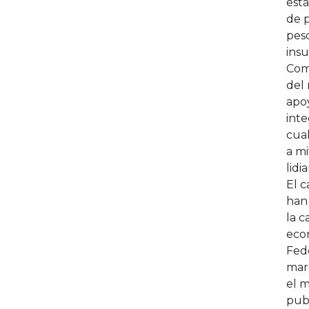
está
de p
peso
ins
Como
del 
apoy
inte
cua
a mi
lidi
El c
han
la c
econ
Fed
marc
el m
publ