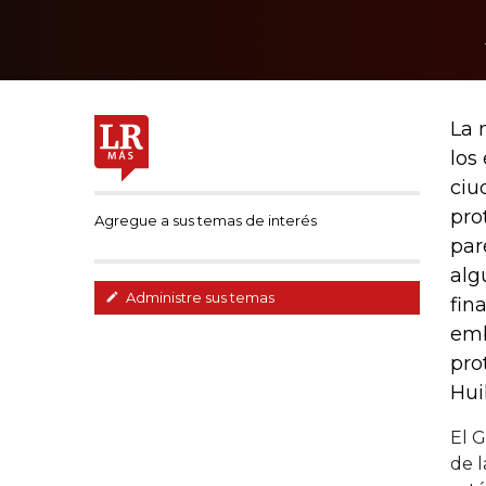
La 
los
ciu
pro
Agregue a sus temas de interés
par
alg
Administre sus temas
fin
emb
pro
Hui
El G
de l