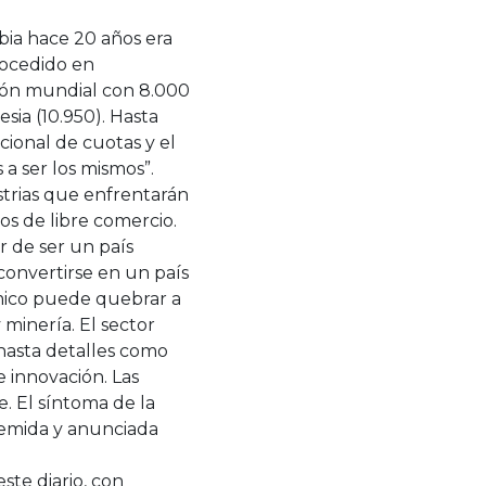
bia hace 20 años era
rocedido en
ión mundial con 8.000
esia (10.950). Hasta
ional de cuotas y el
a ser los mismos”.
strias que enfrentarán
os de libre comercio.
ar de ser un país
convertirse en un país
mico puede quebrar a
minería. El sector
 hasta detalles como
innovación. Las
. El síntoma de la
 temida y anunciada
ste diario, con