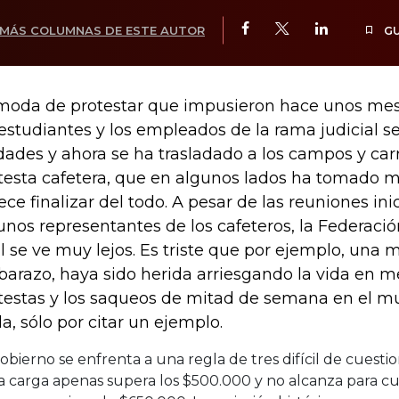
MÁS COLUMNAS DE ESTE AUTOR
G
moda de protestar que impusieron hace unos me
 estudiantes y los empleados de la rama judicial se
dades y ahora se ha trasladado a los campos y carr
testa cafetera, que en algunos lados ha tomado ma
ece finalizar del todo. A pesar de las reuniones ini
unos representantes de los cafeteros, la Federación
al se ve muy lejos. Es triste que por ejemplo, una 
arazo, haya sido herida arriesgando la vida en m
testas y los saqueos de mitad de semana en el mu
la, sólo por citar un ejemplo.
obierno se enfrenta a una regla de tres difícil de cuestio
a carga apenas supera los $500.000 y no alcanza para cu