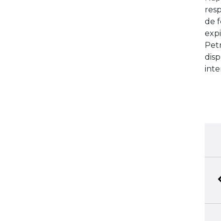
resp
de f
expi
Petr
disp
inte