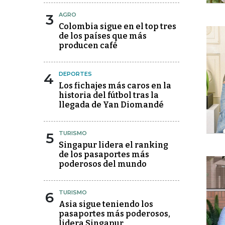
3
AGRO
Colombia sigue en el top tres
de los países que más
producen café
4
DEPORTES
Los fichajes más caros en la
historia del fútbol tras la
llegada de Yan Diomandé
5
TURISMO
Singapur lidera el ranking
de los pasaportes más
poderosos del mundo
6
TURISMO
Asia sigue teniendo los
pasaportes más poderosos,
lidera Singapur