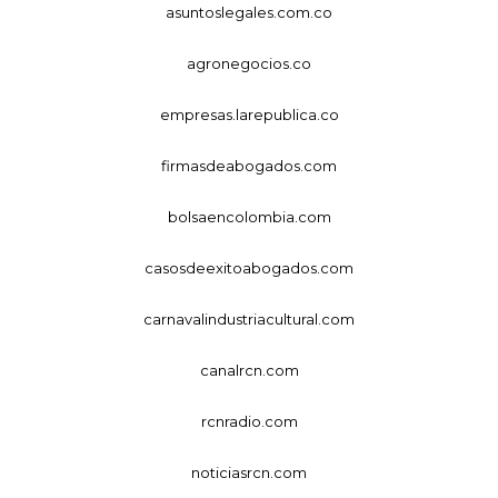
asuntoslegales.com.co
agronegocios.co
empresas.larepublica.co
firmasdeabogados.com
bolsaencolombia.com
casosdeexitoabogados.com
carnavalindustriacultural.com
canalrcn.com
rcnradio.com
noticiasrcn.com