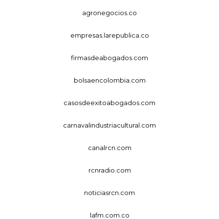
agronegocios.co
empresas.larepublica.co
firmasdeabogados.com
bolsaencolombia.com
casosdeexitoabogados.com
carnavalindustriacultural.com
canalrcn.com
rcnradio.com
noticiasrcn.com
lafm.com.co