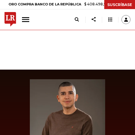
$ 408.498,97
+$ 8.753,81
+2,19%
O COMPRA BANCO DE LA REPÚBLICA
SUSCRÍBASE