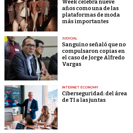
Week celebra nueve
años como una de las
plataformas de moda
más importantes
JUDICIAL
Sanguino señaló que no
compulsaron copias en
el caso de Jorge Alfredo
Vargas
INTERNET ECONOMY
Ciberseguridad: del área
de TI a las juntas