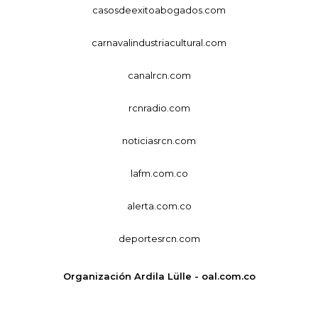
casosdeexitoabogados.com
carnavalindustriacultural.com
canalrcn.com
rcnradio.com
noticiasrcn.com
lafm.com.co
alerta.com.co
deportesrcn.com
Organización Ardila Lülle - oal.com.co