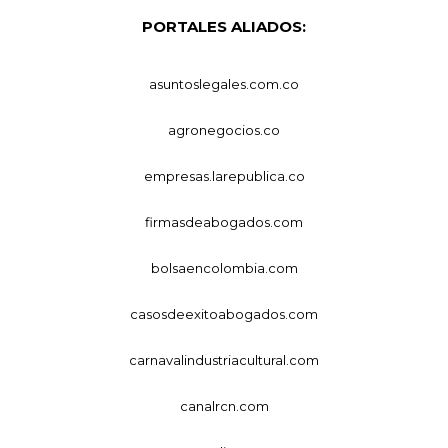
PORTALES ALIADOS:
asuntoslegales.com.co
agronegocios.co
empresas.larepublica.co
firmasdeabogados.com
bolsaencolombia.com
casosdeexitoabogados.com
carnavalindustriacultural.com
canalrcn.com