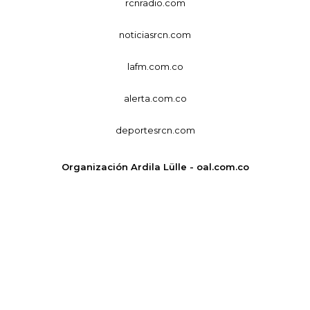
rcnradio.com
noticiasrcn.com
lafm.com.co
alerta.com.co
deportesrcn.com
Organización Ardila Lülle - oal.com.co