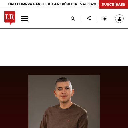
$ 408.498,97
+$ 8.753,81
+2,19
RO COMPRA BANCO DE LA REPÚBLICA
SUSCRÍBASE