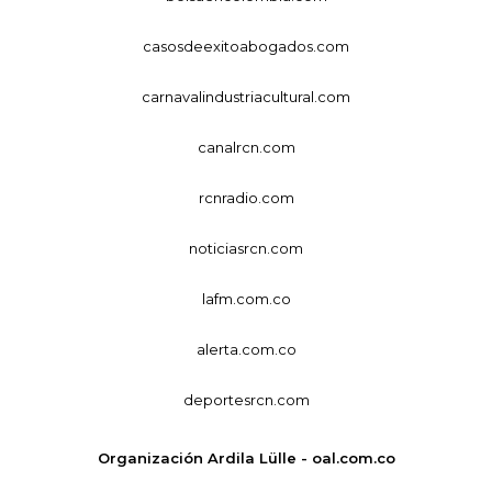
casosdeexitoabogados.com
carnavalindustriacultural.com
canalrcn.com
rcnradio.com
noticiasrcn.com
lafm.com.co
alerta.com.co
deportesrcn.com
Organización Ardila Lülle - oal.com.co