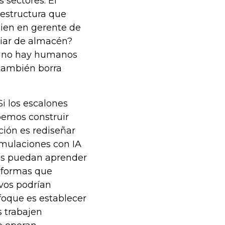
 sectores. El
aestructura que
ien en gerente de
liar de almacén?
ya no hay humanos
 también borra
i los escalones
ebemos construir
ción es rediseñar
imulaciones con IA
res puedan aprender
taformas que
vos podrían
nfoque es establecer
 trabajen