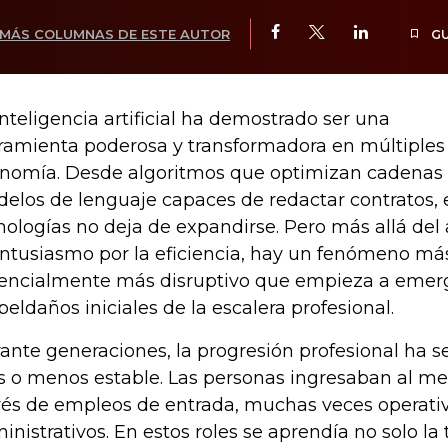
MÁS COLUMNAS DE ESTE AUTOR
G
inteligencia artificial ha demostrado ser una
ramienta poderosa y transformadora en múltiples 
nomía. Desde algoritmos que optimizan cadenas l
elos de lenguaje capaces de redactar contratos, e
nologías no deja de expandirse. Pero más allá del
entusiasmo por la eficiencia, hay un fenómeno más
encialmente más disruptivo que empieza a emerge
 peldaños iniciales de la escalera profesional.
ante generaciones, la progresión profesional ha 
 o menos estable. Las personas ingresaban al me
vés de empleos de entrada, muchas veces operati
inistrativos. En estos roles se aprendía no solo la