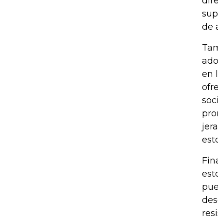
dir
sup
de 
Tam
ado
en 
ofr
soc
pro
jer
est
Fin
est
pue
des
res