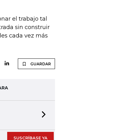
.
onar el trabajo tal
rada sin construir
ales cada vez más
GUARDAR
ARA
Next slide
SUSCRÍBASE YA