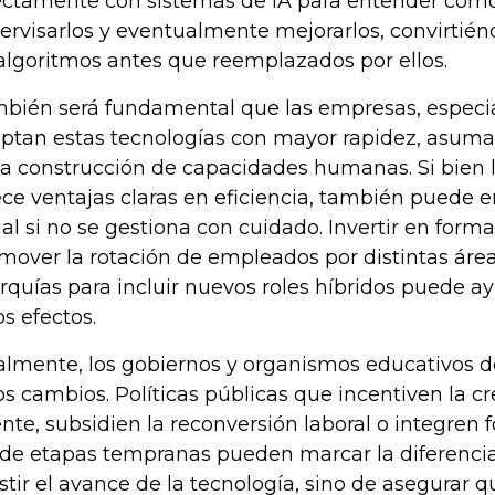
ectamente con sistemas de IA para entender cóm
ervisarlos y eventualmente mejorarlos, convirtié
algoritmos antes que reemplazados por ellos.
bién será fundamental que las empresas, especi
ptan estas tecnologías con mayor rapidez, asuma
la construcción de capacidades humanas. Si bien 
ece ventajas claras en eficiencia, también puede er
ial si no se gestiona con cuidado. Invertir en forma
mover la rotación de empleados por distintas áreas
arquías para incluir nuevos roles híbridos puede a
os efectos.
almente, los gobiernos y organismos educativos 
os cambios. Políticas públicas que incentiven la 
nte, subsidien la reconversión laboral o integren 
de etapas tempranas pueden marcar la diferencia.
istir el avance de la tecnología, sino de asegurar 