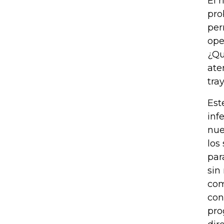
El 
pro
per
ope
¿Qu
ate
tra
Est
inf
nue
los
par
sin
com
con
pro