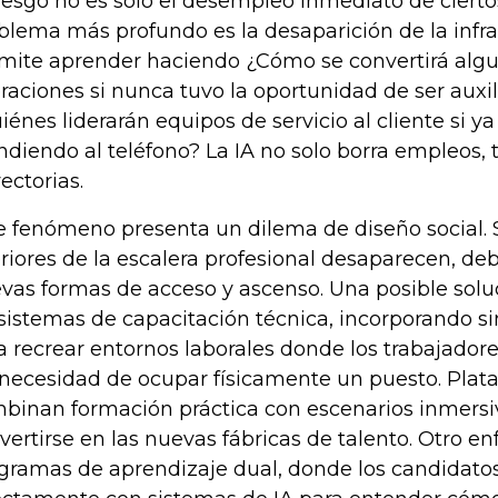
riesgo no es solo el desempleo inmediato de ciertos
blema más profundo es la desaparición de la infr
mite aprender haciendo ¿Cómo se convertirá algu
raciones si nunca tuvo la oportunidad de ser auxi
iénes liderarán equipos de servicio al cliente si 
ndiendo al teléfono? La IA no solo borra empleos,
yectorias.
e fenómeno presenta un dilema de diseño social. S
eriores de la escalera profesional desaparecen, d
vas formas de acceso y ascenso. Una posible solu
 sistemas de capacitación técnica, incorporando s
a recrear entornos laborales donde los trabajado
 necesidad de ocupar físicamente un puesto. Pla
binan formación práctica con escenarios inmersi
vertirse en las nuevas fábricas de talento. Otro e
gramas de aprendizaje dual, donde los candidatos