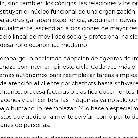
cio, sino también los códigos, las relaciones y los 
stituyen el núcleo funcional de una organización. 
bajadores ganaban experiencia, adquirían nuevas
ntualmente, ascendían a posiciones de mayor res
elo lineal de movilidad social y profesional ha si
 desarrollo económico moderno.
 embargo, la acelerada adopción de agentes de inte
naza con interrumpir este ciclo. Cada vez más em
temas autónomos para reemplazar tareas simples 
de atención al cliente por chatbots hasta softwar
entarios, procesa facturas o clasifica documentos. 
acenes y call centers, las máquinas ya no solo c
bajo humano; lo reemplazan. Y lo hacen especial
stos que tradicionalmente servían como punto de
lones de personas.