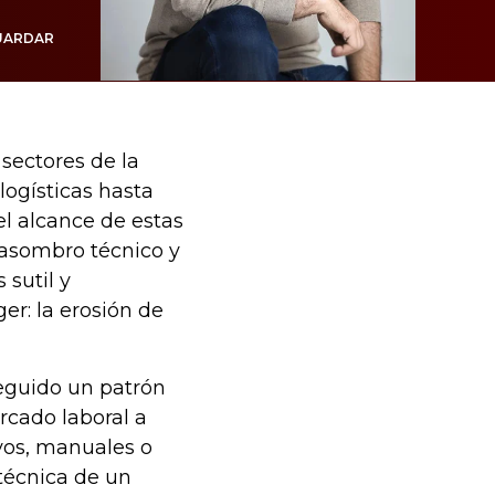
UARDAR
sectores de la
ogísticas hasta
l alcance de estas
 asombro técnico y
 sutil y
r: la erosión de
seguido un patrón
rcado laboral a
vos, manuales o
 técnica de un