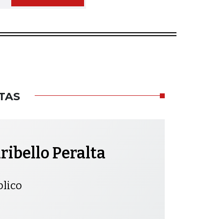
TAS
ibello Peralta
blico