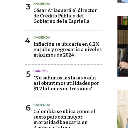
3
HACIENDA
César Arias será el director
de Crédito Público del
Gobierno de la Espriella
4
HACIENDA
Inflación se ubicaría en 6,2%
en julio y regresaría a niveles
máximos de 2024
5
BANCOS
"No subimos las tasas y aún
así obtuvimos utilidades por
$1,2 billones en tres años"
6
HACIENDA
Colombia se ubica como el
sexto país con mayor
morosidad bancaria en
América Latina