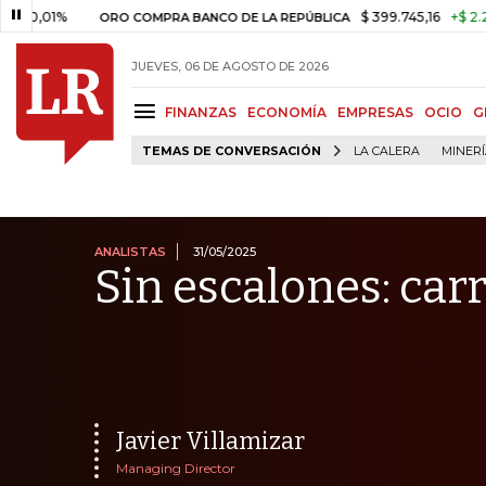
%
$ 399.745,16
+$ 2.295,71
+0
ORO COMPRA BANCO DE LA REPÚBLICA
JUEVES, 06 DE AGOSTO DE 2026
FINANZAS
ECONOMÍA
EMPRESAS
OCIO
G
TEMAS DE CONVERSACIÓN
LA CALERA
MINER
ANALISTAS
31/05/2025
Sin escalones: carr
Javier Villamizar
Managing Director