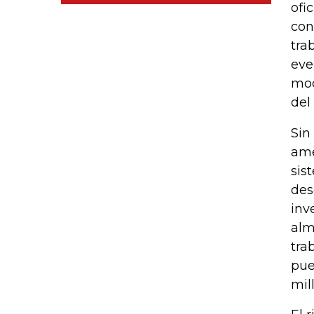
ofi
con
tra
eve
mod
del
Sin
ame
sis
des
inv
alm
tra
pue
mil