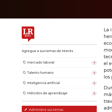
La 
her
eco
mod
Agregue a sus temas de interés
tec
mercado laboral
el 
pot
Talento humano
los
Inteligencia artificial
Dur
Métodos de aprendizaje
más
tra
adm
Administre sus temas