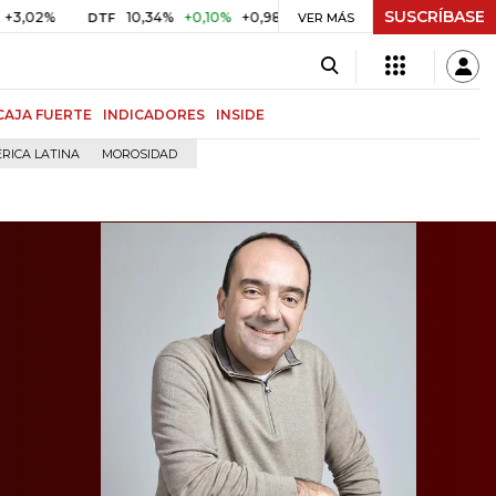
SUSCRÍBASE
10,34%
+0,10%
+0,98%
$ 416,86
+$ 0,05
+0,01%
DTF
UVR
VER MÁS
CAJA FUERTE
INDICADORES
INSIDE
RICA LATINA
MOROSIDAD