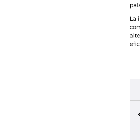
pal
La 
com
alt
efi