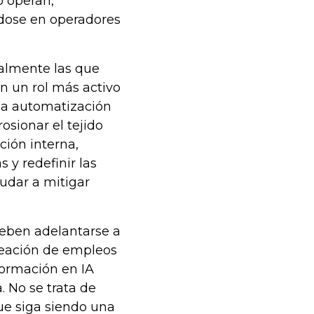
o operan,
ndose en operadores
almente las que
n un rol más activo
la automatización
osionar el tejido
ción interna,
 y redefinir las
yudar a mitigar
deben adelantarse a
creación de empleos
formación en IA
 No se trata de
que siga siendo una