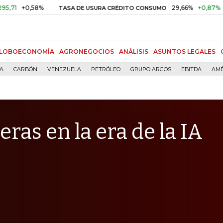
,58%
29,66%
+0,87%
+3,02%
TASA DE USURA CRÉDITO CONSUMO
LOBOECONOMÍA
AGRONEGOCIOS
ANÁLISIS
ASUNTOS LEGALES
ÍA
CARBÓN
VENEZUELA
PETRÓLEO
GRUPO ARGOS
EBITDA
AMÉ
eras en la era de la IA