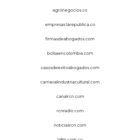
agronegocios.co
empresas.larepublica.co
firmasdeabogados.com
bolsaencolombia.com
casosdeexitoabogados.com
carnavalindustriacultural.com
canalrcn.com
rcnradio.com
noticiasrcn.com
lafm.com.co