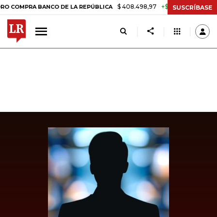
$ 408.498,97
+$ 8.753,81
+2,19%
PRA BANCO DE LA REPÚBLICA
T
SUSCRÍBASE