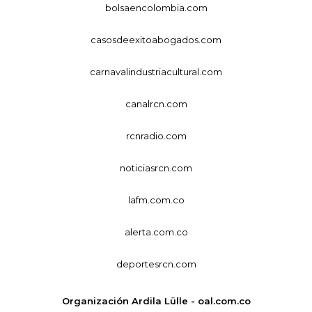
bolsaencolombia.com
casosdeexitoabogados.com
carnavalindustriacultural.com
canalrcn.com
rcnradio.com
noticiasrcn.com
lafm.com.co
alerta.com.co
deportesrcn.com
Organización Ardila Lülle - oal.com.co