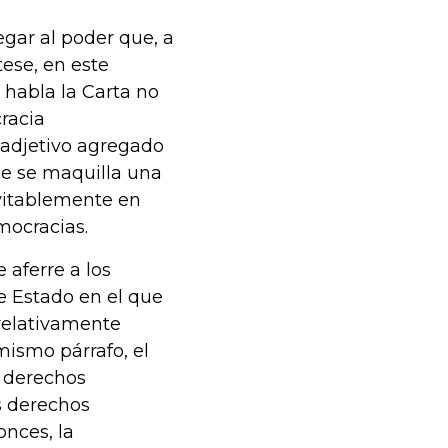
gar al poder que, a
tese, en este
 habla la Carta no
racia
ro adjetivo agregado
ue se maquilla una
evitablemente en
mocracias.
 aferre a los
de Estado en el que
 relativamente
mismo párrafo, el
s derechos
s derechos
nces, la