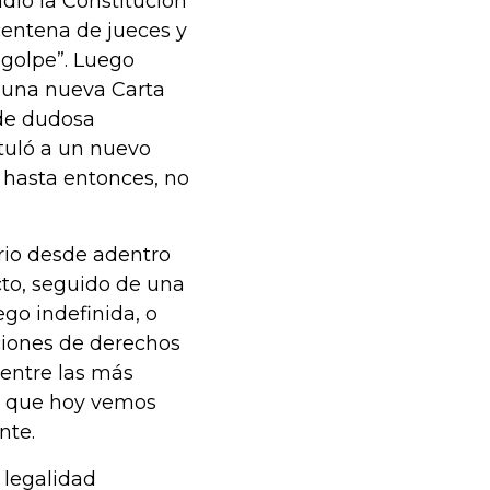
ndió la Constitución
centena de jueces y
ogolpe”. Luego
 una nueva Carta
de dudosa
stuló a un nuevo
e hasta entonces, no
rio desde adentro
to, seguido de una
go indefinida, o
aciones de derechos
 entre las más
lo que hoy vemos
nte.
 legalidad