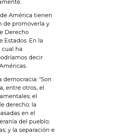
camente.
s de América tienen
ón de promoverla y
de Derecho
e Estados. En la
 cual ha
podríamos decir
 Américas.
la democracia: “Son
 entre otros, el
amentales; el
de derecho; la
basadas en el
eranía del pueblo;
as; y la separación e