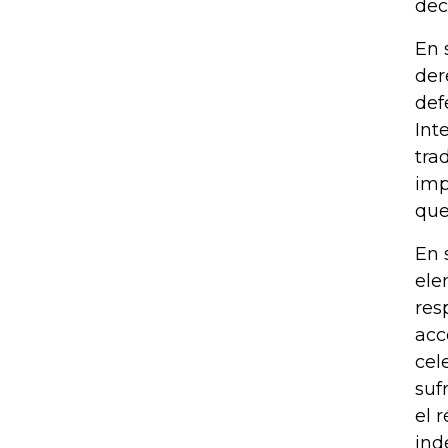
dec
En 
der
def
Int
tra
imp
que
En 
ele
res
acc
cel
suf
el 
ind