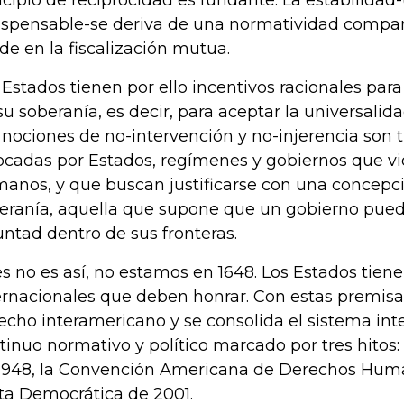
ncipio de reciprocidad es fundante. La estabilidad
ispensable-se deriva de una normatividad compar
ide en la fiscalización mutua.
 Estados tienen por ello incentivos racionales par
su soberanía, es decir, para aceptar la universalidad
 nociones de no-intervención y no-injerencia son
ocadas por Estados, regímenes y gobiernos que vi
anos, y que buscan justificarse con una concepci
eranía, aquella que supone que un gobierno pued
untad dentro de sus fronteras.
s no es así, no estamos en 1648. Los Estados tie
ernacionales que deben honrar. Con estas premisas 
echo interamericano y se consolida el sistema in
tinuo normativo y político marcado por tres hitos:
1948, la Convención Americana de Derechos Huma
ta Democrática de 2001.