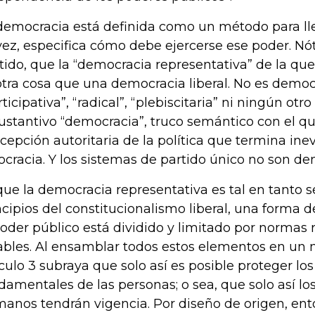
democracia está definida como un método para lle
vez, especifica cómo debe ejercerse ese poder. Nó
tido, que la “democracia representativa” de la que
otra cosa que una democracia liberal. No es democ
rticipativa”, “radical”, “plebiscitaria” ni ningún ot
sustantivo “democracia”, truco semántico con el q
cepción autoritaria de la política que termina in
ocracia. Y los sistemas de partido único no son de
que la democracia representativa es tal en tanto se
ncipios del constitucionalismo liberal, una forma 
poder público está dividido y limitado por normas
ables. Al ensamblar todos estos elementos en un 
ículo 3 subraya que solo así es posible proteger lo
damentales de las personas; o sea, que solo así lo
anos tendrán vigencia. Por diseño de origen, ento