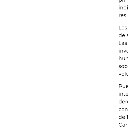
pri
ind
res
Los
de 
Las
inv
hum
sob
vol
Pue
int
der
con
de 
Car