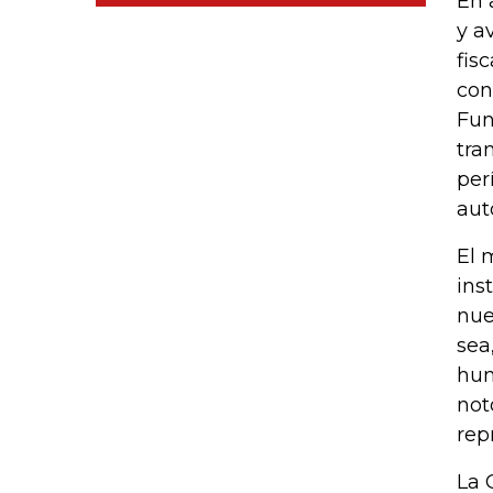
En 
y a
fis
con
Fun
tra
per
aut
El 
ins
nue
sea
hum
not
rep
La 