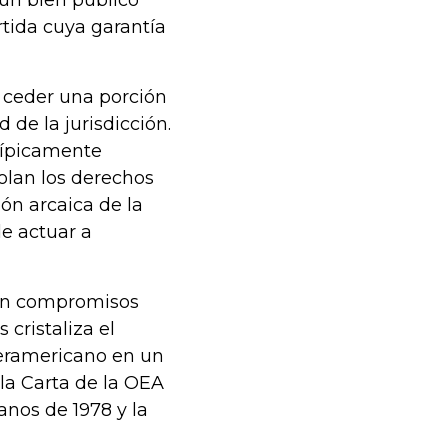
-un bien público
tida cuya garantía
a ceder una porción
 de la jurisdicción.
 típicamente
olan los derechos
ón arcaica de la
e actuar a
nen compromisos
cristaliza el
teramericano en un
 la Carta de la OEA
nos de 1978 y la