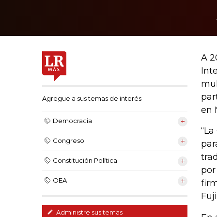
A 2
Int
mul
par
Agregue a sus temas de interés
en 
Democracia
“La
Congreso
par
tra
Constitución Política
por
OEA
fir
Fuj
Administre sus temas