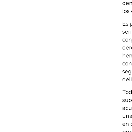
dem
los
Es 
ser
con
der
hem
con
seg
del
Tod
sup
acu
una
en 