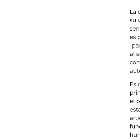
La 
su 
sen
es 
“pa
al 
con
aut
Es 
pri
el 
est
art
fun
hum