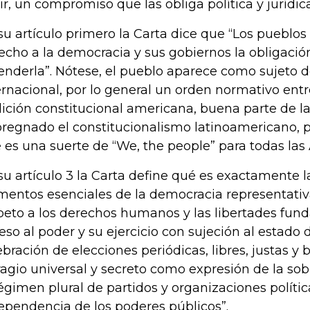
ir, un compromiso que las obliga política y jurídi
su artículo primero la Carta dice que “Los pueblo
echo a la democracia y sus gobiernos la obligaci
enderla”. Nótese, el pueblo aparece como sujeto 
ernacional, por lo general un orden normativo entr
dición constitucional americana, buena parte de la
regnado el constitucionalismo latinoamericano, 
 es una suerte de “We, the people” para todas las
su artículo 3 la Carta define qué es exactamente 
mentos esenciales de la democracia representativa,
peto a los derechos humanos y las libertades fund
eso al poder y su ejercicio con sujeción al estado 
ebración de elecciones periódicas, libres, justas y 
ragio universal y secreto como expresión de la sob
régimen plural de partidos y organizaciones polític
ependencia de los poderes públicos”.