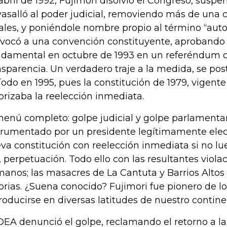
abril de 1992, Fujimori disolvió el Congreso, suspe
vasalló al poder judicial, removiendo más de una 
cales, y poniéndole nombre propio al término “aut
vocó a una convención constituyente, aprobando
damental en octubre de 1993 en un referéndum 
nsparencia. Un verdadero traje a la medida, se po
íodo en 1995, pues la constitución de 1979, vigent
orizaba la reelección inmediata.
menú completo: golpe judicial y golpe parlamenta
trumentado por un presidente legítimamente elec
va constitución con reelección inmediata si no lue
, perpetuación. Todo ello con las resultantes viol
anos; las masacres de La Cantuta y Barrios Altos
orias. ¿Suena conocido? Fujimori fue pionero de 
roducirse en diversas latitudes de nuestro contine
OEA denunció el golpe, reclamando el retorno a la