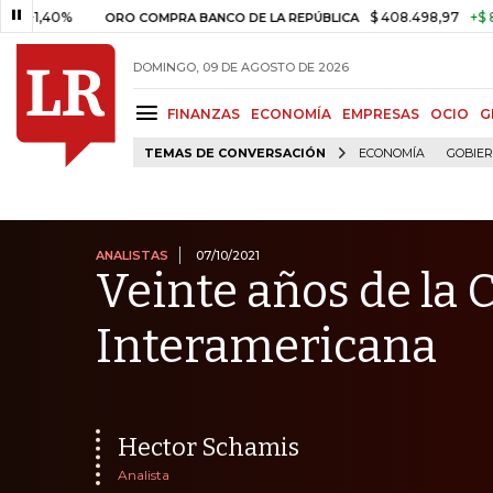
0%
$ 408.498,97
+$ 8.753,81
ORO COMPRA BANCO DE LA REPÚBLICA
DOMINGO, 09 DE AGOSTO DE 2026
FINANZAS
ECONOMÍA
EMPRESAS
OCIO
G
TEMAS DE CONVERSACIÓN
ECONOMÍA
GOBIE
ANALISTAS
07/10/2021
Veinte años de la
Interamericana
Hector Schamis
Analista