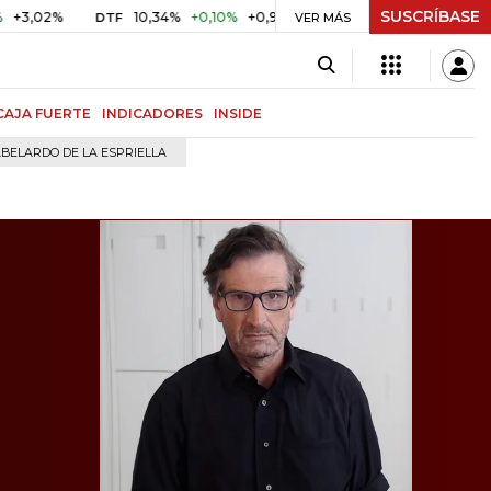
SUSCRÍBASE
%
10,34%
+0,10%
+0,98%
$ 417,01
+$ 0,05
+0,01%
DTF
UVR
VER MÁS
CAJA FUERTE
INDICADORES
INSIDE
BELARDO DE LA ESPRIELLA