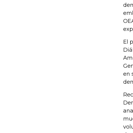
dem
emb
OEA
exp
El 
Diá
Amé
Gen
en 
dem
Rec
Dem
ana
muc
vol