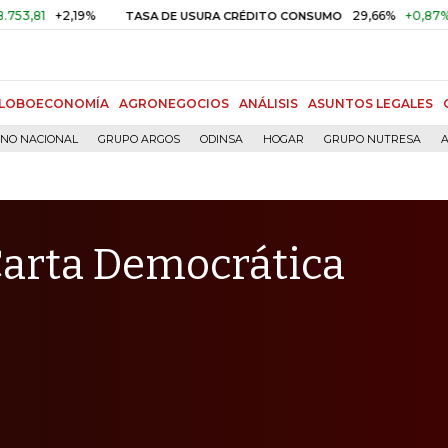
+2,19%
29,66%
+0,87%
+3,02
TASA DE USURA CRÉDITO CONSUMO
LOBOECONOMÍA
AGRONEGOCIOS
ANÁLISIS
ASUNTOS LEGALES
RNO NACIONAL
GRUPO ARGOS
ODINSA
HOGAR
GRUPO NUTRESA
A
 Carta Democrática