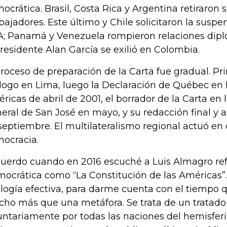
ocrática. Brasil, Costa Rica y Argentina retiraron 
ajadores. Este último y Chile solicitaron la suspe
; Panamá y Venezuela rompieron relaciones diplo
residente Alan García se exilió en Colombia.
proceso de preparación de la Carta fue gradual. P
logo en Lima, luego la Declaración de Québec en 
ricas de abril de 2001, el borrador de la Carta en
eral de San José en mayo, y su redacción final y
septiembre. El multilateralismo regional actuó en
ocracia.
uerdo cuando en 2016 escuché a Luis Almagro refe
ocrática como “La Constitución de las Américas”
logía efectiva, para darme cuenta con el tiempo q
ho más que una metáfora. Se trata de un tratado 
untariamente por todas las naciones del hemisfer