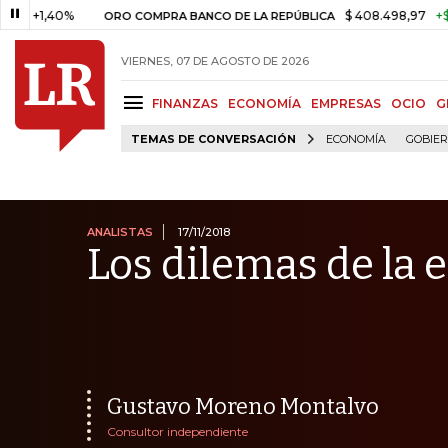
40%
$ 408.498,97
+$ 8.753,81
ORO COMPRA BANCO DE LA REPÚBLICA
VIERNES, 07 DE AGOSTO DE 2026
FINANZAS
ECONOMÍA
EMPRESAS
OCIO
G
TEMAS DE CONVERSACIÓN
ECONOMÍA
GOBIE
ANALISTAS
17/11/2018
Los dilemas de la 
Gustavo Moreno Montalvo
Consultor independiente