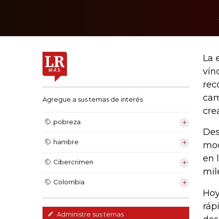
La 
vín
rec
cam
Agregue a sus temas de interés
cre
pobreza
Des
hambre
mod
en 
Cibercrimen
mil
Colombia
Hoy
ráp
Administre sus temas