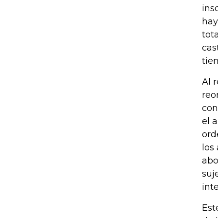
ins
hay
tot
cas
tie
Al 
reo
con
el 
ord
los
abo
suj
int
Est