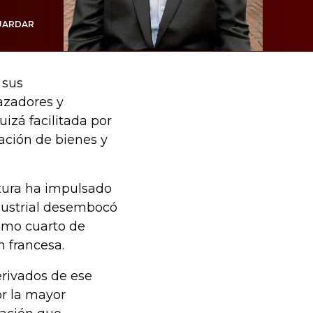
UARDAR
 sus
cazadores y
uizá facilitada por
ación de bienes y
ltura ha impulsado
dustrial desembocó
timo cuarto de
n francesa.
erivados de ese
or la mayor