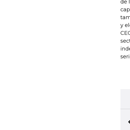
de 
cap
tam
y e
CEO
sec
ind
ser