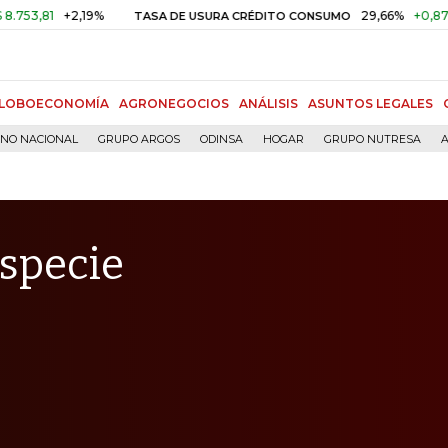
+2,19%
29,66%
+0,87%
+3,02
TASA DE USURA CRÉDITO CONSUMO
LOBOECONOMÍA
AGRONEGOCIOS
ANÁLISIS
ASUNTOS LEGALES
RNO NACIONAL
GRUPO ARGOS
ODINSA
HOGAR
GRUPO NUTRESA
A
especie