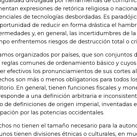
igualdad divulgada por herramientas de comunic
mentan expresiones de retórica religiosa o nacionali
enciales de tecnologías desbordadas. Es paradój
oportunidad de reducir en forma drástica el hambre
ermedades y, en general, las incertidumbres de la v
mpo enfrentemos riesgos de destrucción total o cri
amos organizados por países, que son conjuntos 
 reglas comunes de ordenamiento básico y cuyo
er efectivos los pronunciamientos de sus cortes a
echos son más o menos obligatorios para todos lo
ritorio. En general, tienen funciones fiscales y mon
responde a una definición arbitraria e inconsisten
to de definiciones de origen imperial, inventadas
pación por las potencias occidentales.
hos no tienen el tamaño necesario para la auto
unos tienen divisiones étnicas o culturales, en m