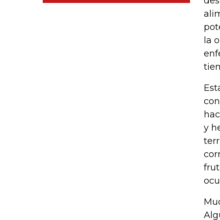
des
ali
pot
la 
enf
tie
Est
con
hac
y h
ter
cor
fru
ocu
Muc
Alg