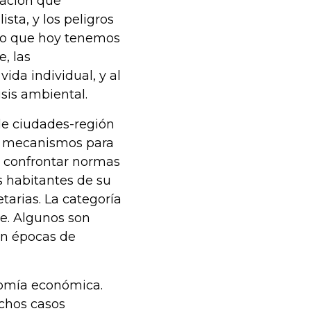
ación que
sta, y los peligros
ico que hoy tenemos
, las
ida individual, y al
sis ambiental.
de ciudades-región
s mecanismos para
l confrontar normas
s habitantes de su
etarias. La categoría
te. Algunos son
 en épocas de
nomía económica.
uchos casos