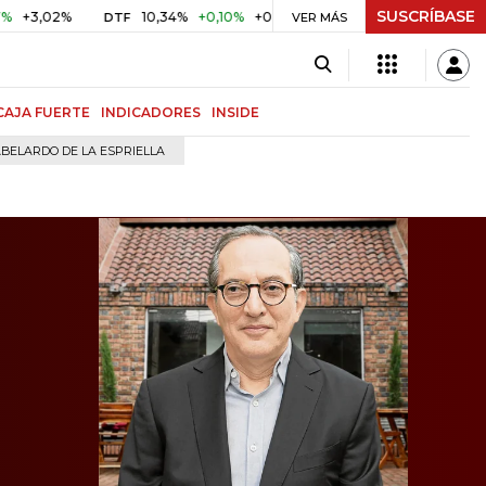
SUSCRÍBASE
%
10,34%
+0,10%
+0,98%
$ 416,96
+$ 0,05
+0,01%
DTF
UVR
VER MÁS
CAJA FUERTE
INDICADORES
INSIDE
BELARDO DE LA ESPRIELLA