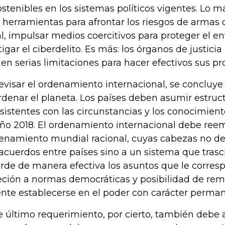
ostenibles en los sistemas políticos vigentes. Lo 
 herramientas para afrontar los riesgos de armas 
al, impulsar medios coercitivos para proteger el en
tigar el ciberdelito. Es más: los órganos de justicia
nen serias limitaciones para hacer efectivos sus p
revisar el ordenamiento internacional, se concluye
rdenar el planeta. Los países deben asumir estruc
sistentes con las circunstancias y los conocimien
año 2018. El ordenamiento internacional debe ree
enamiento mundial racional, cuyas cabezas no de
 acuerdos entre países sino a un sistema que trasc
rde de manera efectiva los asuntos que le corres
eción a normas democráticas y posibilidad de rem
ente establecerse en el poder con carácter perma
e último requerimiento, por cierto, también debe a