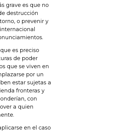
más grave es que no
de destrucción
torno, o prevenir y
 internacional
ronunciamientos.
 que es preciso
turas de poder
tos que se viven en
mplazarse por un
ben estar sujetas a
ienda fronteras y
ponderían, con
over a quien
nente.
plicarse en el caso