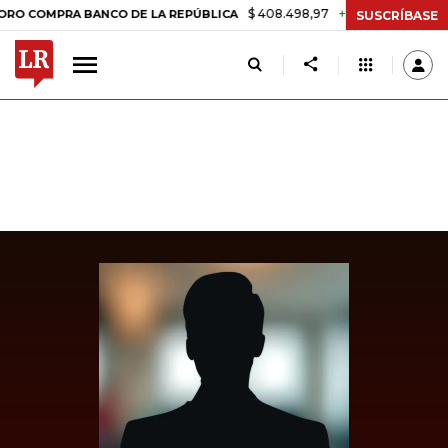
$ 408.498,97
+$ 8.753,81
+2,19%
MPRA BANCO DE LA REPÚBLICA
SUSCRÍBASE