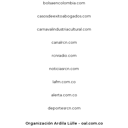
bolsaencolombia.com
casosdeexitoabogados.com
carnavalindustriacultural.com
canalrcn.com
rcnradio.com
noticiasrcn.com
lafm.com.co
alerta.com.co
deportesrcn.com
Organización Ardila Lülle - oal.com.co