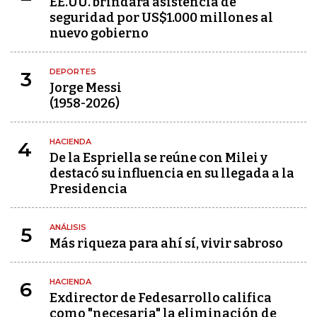
EE.UU. brindará asistencia de
seguridad por US$1.000 millones al
nuevo gobierno
DEPORTES
3
Jorge Messi
(1958-2026)
HACIENDA
4
De la Espriella se reúne con Milei y
destacó su influencia en su llegada a la
Presidencia
ANÁLISIS
5
Más riqueza para ahí sí, vivir sabroso
HACIENDA
6
Exdirector de Fedesarrollo califica
como "necesaria" la eliminación de