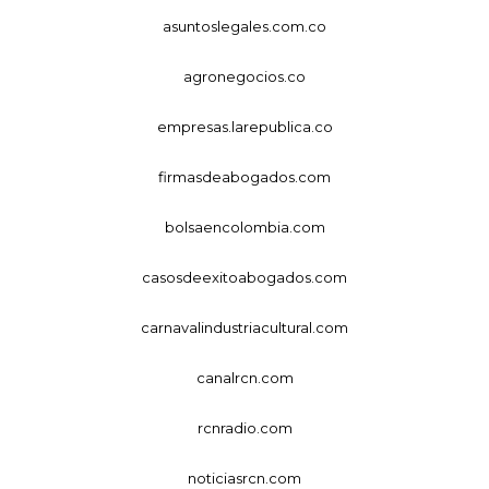
asuntoslegales.com.co
agronegocios.co
empresas.larepublica.co
firmasdeabogados.com
bolsaencolombia.com
casosdeexitoabogados.com
carnavalindustriacultural.com
canalrcn.com
rcnradio.com
noticiasrcn.com