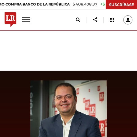
$ 408.498,97
+$ 8.753,81
+2,19%
RA BANCO DE LA REPÚBLICA
TAS
SUSCRÍBASE